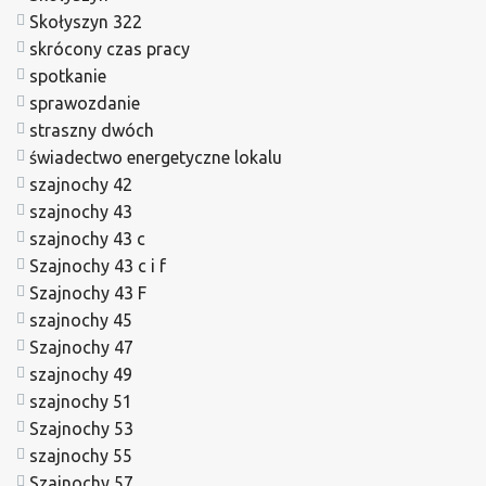
Skołyszyn 322
skrócony czas pracy
spotkanie
sprawozdanie
straszny dwóch
świadectwo energetyczne lokalu
szajnochy 42
szajnochy 43
szajnochy 43 c
Szajnochy 43 c i f
Szajnochy 43 F
szajnochy 45
Szajnochy 47
szajnochy 49
szajnochy 51
Szajnochy 53
szajnochy 55
Szajnochy 57