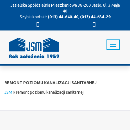
Jasielska Spółdzielnia Mieszkaniowa
38-200 Jasło, ul. 3 Maja
40
Szybki kontakt:
(013) 44-640-40
,
(013) 44-654-29
T
o
g
g
l
e
n
REMONT POZIOMU KANALIZACJI SANITARNEJ
a
v
JSM
»
remont poziomu kanalizacji sanitarnej
i
g
a
t
i
o