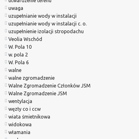
utwardzenie terenu
uwaga
uzupełnianie wody w instalacji
uzupełnianie wody w instalacji c. o.
uzupełnienie izolacji stropodachu
Veolia Wschód
W. Pola 10
w. pola 2
W. Pola 6
walne
walne zgromadzenie
Walne Zgromadzenie Członków JSM
Walne Zgromadzenie JSM
wentylacja
węzły co i ccw
wiata śmietnikowa
widokowa
włamania