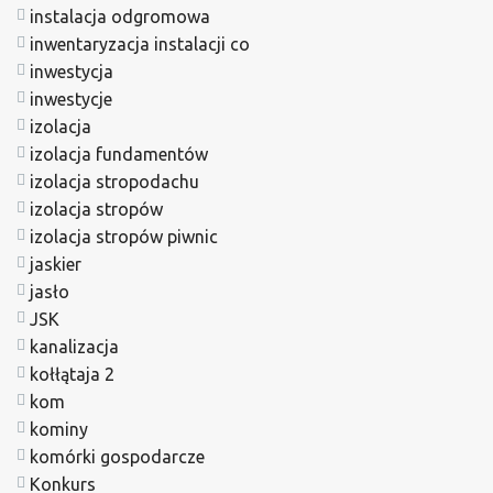
instalacja odgromowa
inwentaryzacja instalacji co
inwestycja
inwestycje
izolacja
izolacja fundamentów
izolacja stropodachu
izolacja stropów
izolacja stropów piwnic
jaskier
jasło
JSK
kanalizacja
kołłątaja 2
kom
kominy
komórki gospodarcze
Konkurs