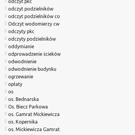
odczyt pkc
odczyt podzielników
odczyt podzielników co
Odczyt wodomierzy cw
odczyty pkc
odczyty podzielników
oddymianie
odprowadzenie ścieków
odwodnienie
odwodnienie budynku
ogrzewanie
opłaty
os
os. Bednarska
Os. Biecz Parkowa
os. Gamrat Mickiewicza
os. Kopernika
os. Mickiewicza Gamrat