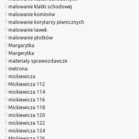
malowanie klatki schodowej
malowanie kominów
malowanie korytarzy piwnicznych
malowanie ławek
malowanie płotków
Margarytka
Margerytka
materiały sprawozdawcze
metrona
mickiewicza
Mickiewicza 112
mickiewicza 114
mickiewicza 116
Mickiewicza 118
mickiewicza 120
mickiewicza 122
mickiewicza 124
Mickiewicza 126