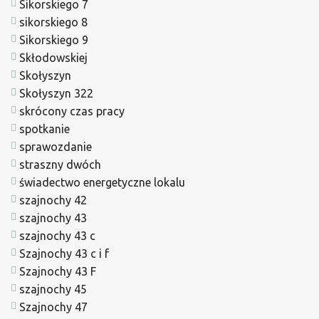
Sikorskiego 7
sikorskiego 8
Sikorskiego 9
Skłodowskiej
Skołyszyn
Skołyszyn 322
skrócony czas pracy
spotkanie
sprawozdanie
straszny dwóch
świadectwo energetyczne lokalu
szajnochy 42
szajnochy 43
szajnochy 43 c
Szajnochy 43 c i f
Szajnochy 43 F
szajnochy 45
Szajnochy 47