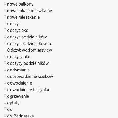
nowe balkony
nowe lokale mieszkalne
nowe mieszkania
odczyt
odczyt pkc
odczyt podzielników
odczyt podzielników co
Odczyt wodomierzy cw
odczyty pkc
odczyty podzielników
oddymianie
odprowadzenie ścieków
odwodnienie
odwodnienie budynku
ogrzewanie
opłaty
os
os. Bednarska