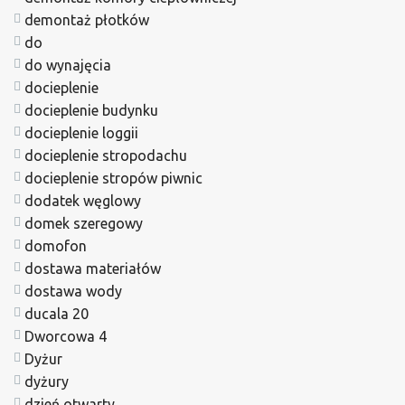
demontaż płotków
do
do wynajęcia
docieplenie
docieplenie budynku
docieplenie loggii
docieplenie stropodachu
docieplenie stropów piwnic
dodatek węglowy
domek szeregowy
domofon
dostawa materiałów
dostawa wody
ducala 20
Dworcowa 4
Dyżur
dyżury
dzień otwarty