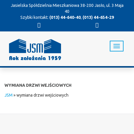
Jasielska Spółdzielnia Mieszkaniowa
38-200 Jasło, ul. 3 Maja
40
Szybki kontakt:
(013) 44-640-40
,
(013) 44-654-29
T
o
g
g
l
e
n
WYMIANA DRZWI WEJŚCIOWYCH
a
v
JSM
»
wymiana drzwi wejściowych
i
g
a
t
i
o