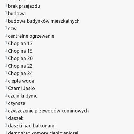
brak przejazdu
budowa
budowa budynków mieszkalnych
ccw
centralne ogrzewanie
Chopina 13
Chopina 15
Chopina 20
Chopina 22
Chopina 24
ciepła woda
Czarni Jasło
czujniki dymu
czynsze
czyszczenie przewodów kominowych
daszek
daszki nad balkonami
demontaż komory ciepłowniczej