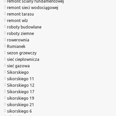
remont ściany fundamentowej
remont sieci wodociągowej
remont tarasu
remont wlz
roboty budowlane
roboty ziemne
rowerownia
Rumianek
sezon grzewczy
sieć ciepłownicza
sieć gazowa
Sikorskiego
sikorskiego 11
Sikorskiego 12
Sikorskiego 17
sikorskiego 19
sikorskiego 21
sikorskiego 6