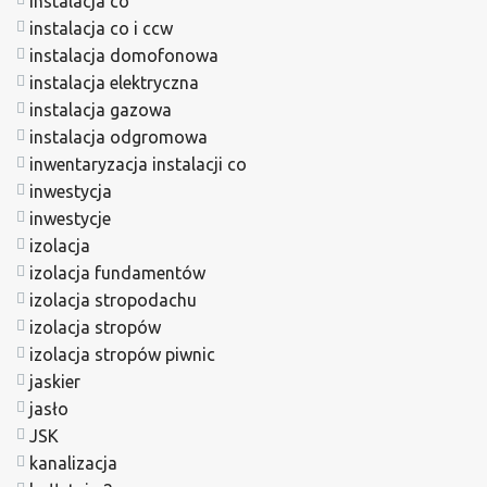
instalacja co
instalacja co i ccw
instalacja domofonowa
instalacja elektryczna
instalacja gazowa
instalacja odgromowa
inwentaryzacja instalacji co
inwestycja
inwestycje
izolacja
izolacja fundamentów
izolacja stropodachu
izolacja stropów
izolacja stropów piwnic
jaskier
jasło
JSK
kanalizacja