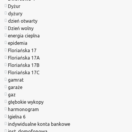
Dyżur
dyżury
dzień otwarty
Dzień wolny
energia cieplna
epidemia
Floriańska 17
Floriańska 17A
Floriańska 17B
Floriańska 17C
gamrat
garaże
gaz
głębokie wykopy
harmonogram
Igielna 6
indywidualne konta bankowe
inst. domofonowa