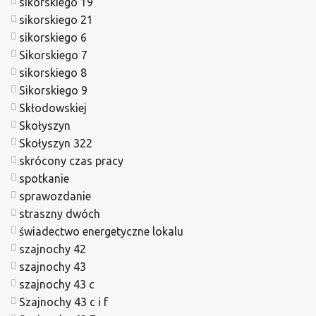
sikorskiego 19
sikorskiego 21
sikorskiego 6
Sikorskiego 7
sikorskiego 8
Sikorskiego 9
Skłodowskiej
Skołyszyn
Skołyszyn 322
skrócony czas pracy
spotkanie
sprawozdanie
straszny dwóch
świadectwo energetyczne lokalu
szajnochy 42
szajnochy 43
szajnochy 43 c
Szajnochy 43 c i f