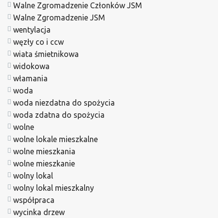
Walne Zgromadzenie Członków JSM
Walne Zgromadzenie JSM
wentylacja
węzły co i ccw
wiata śmietnikowa
widokowa
włamania
woda
woda niezdatna do spożycia
woda zdatna do spożycia
wolne
wolne lokale mieszkalne
wolne mieszkania
wolne mieszkanie
wolny lokal
wolny lokal mieszkalny
współpraca
wycinka drzew