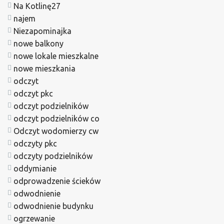
Na Kotlinę27
najem
Niezapominajka
nowe balkony
nowe lokale mieszkalne
nowe mieszkania
odczyt
odczyt pkc
odczyt podzielników
odczyt podzielników co
Odczyt wodomierzy cw
odczyty pkc
odczyty podzielników
oddymianie
odprowadzenie ścieków
odwodnienie
odwodnienie budynku
ogrzewanie