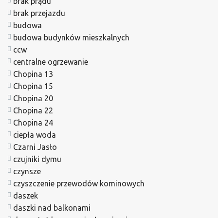
brak prądu
brak przejazdu
budowa
budowa budynków mieszkalnych
ccw
centralne ogrzewanie
Chopina 13
Chopina 15
Chopina 20
Chopina 22
Chopina 24
ciepła woda
Czarni Jasło
czujniki dymu
czynsze
czyszczenie przewodów kominowych
daszek
daszki nad balkonami