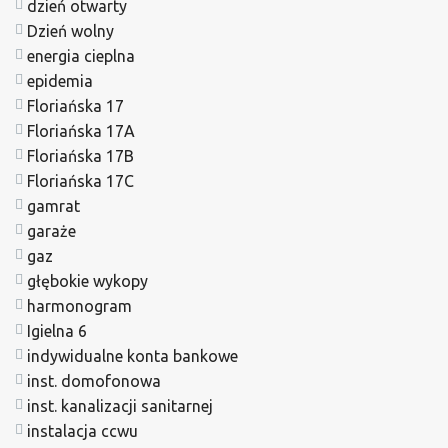
dzień otwarty
Dzień wolny
energia cieplna
epidemia
Floriańska 17
Floriańska 17A
Floriańska 17B
Floriańska 17C
gamrat
garaże
gaz
głębokie wykopy
harmonogram
Igielna 6
indywidualne konta bankowe
inst. domofonowa
inst. kanalizacji sanitarnej
instalacja ccwu