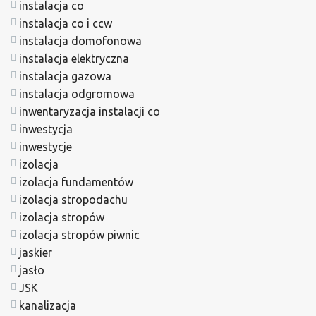
instalacja co
instalacja co i ccw
instalacja domofonowa
instalacja elektryczna
instalacja gazowa
instalacja odgromowa
inwentaryzacja instalacji co
inwestycja
inwestycje
izolacja
izolacja fundamentów
izolacja stropodachu
izolacja stropów
izolacja stropów piwnic
jaskier
jasło
JSK
kanalizacja