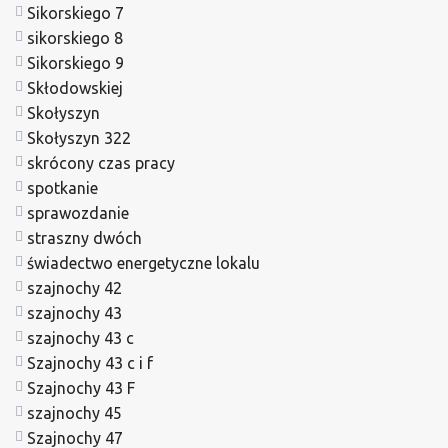
Sikorskiego 7
sikorskiego 8
Sikorskiego 9
Skłodowskiej
Skołyszyn
Skołyszyn 322
skrócony czas pracy
spotkanie
sprawozdanie
straszny dwóch
świadectwo energetyczne lokalu
szajnochy 42
szajnochy 43
szajnochy 43 c
Szajnochy 43 c i f
Szajnochy 43 F
szajnochy 45
Szajnochy 47