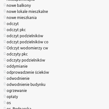
nowe balkony
nowe lokale mieszkalne
nowe mieszkania
odczyt
odczyt pkc
odczyt podzielników
odczyt podzielników co
Odczyt wodomierzy cw
odczyty pkc
odczyty podzielników
oddymianie
odprowadzenie ścieków
odwodnienie
odwodnienie budynku
ogrzewanie
opłaty
os
os. Bednarska