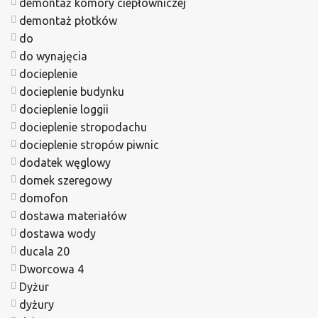
demontaż komory ciepłowniczej
demontaż płotków
do
do wynajęcia
docieplenie
docieplenie budynku
docieplenie loggii
docieplenie stropodachu
docieplenie stropów piwnic
dodatek węglowy
domek szeregowy
domofon
dostawa materiałów
dostawa wody
ducala 20
Dworcowa 4
Dyżur
dyżury