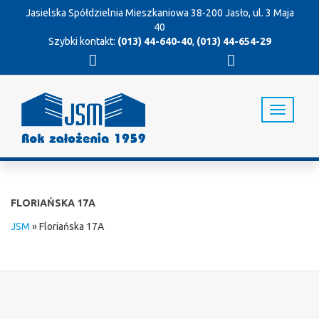
Jasielska Spółdzielnia Mieszkaniowa
38-200 Jasło, ul. 3 Maja
40
Szybki kontakt:
(013) 44-640-40
,
(013) 44-654-29
T
o
g
g
l
e
n
FLORIAŃSKA 17A
a
v
JSM
»
Floriańska 17A
i
g
a
t
i
o