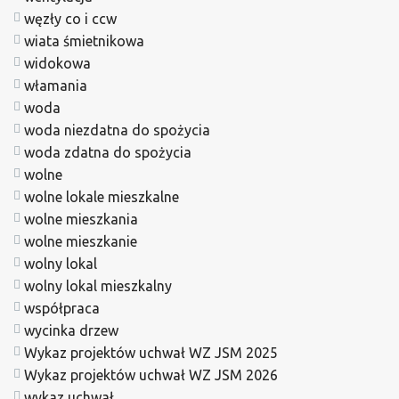
węzły co i ccw
wiata śmietnikowa
widokowa
włamania
woda
woda niezdatna do spożycia
woda zdatna do spożycia
wolne
wolne lokale mieszkalne
wolne mieszkania
wolne mieszkanie
wolny lokal
wolny lokal mieszkalny
współpraca
wycinka drzew
Wykaz projektów uchwał WZ JSM 2025
Wykaz projektów uchwał WZ JSM 2026
wykaz uchwał