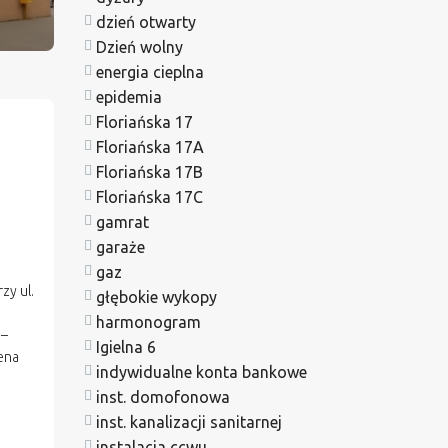
dzień otwarty
Dzień wolny
energia cieplna
epidemia
Floriańska 17
Floriańska 17A
Floriańska 17B
Floriańska 17C
gamrat
garaże
gaz
zy ul.
głębokie wykopy
harmonogram
 –
Igielna 6
ena
indywidualne konta bankowe
inst. domofonowa
inst. kanalizacji sanitarnej
instalacja ccwu