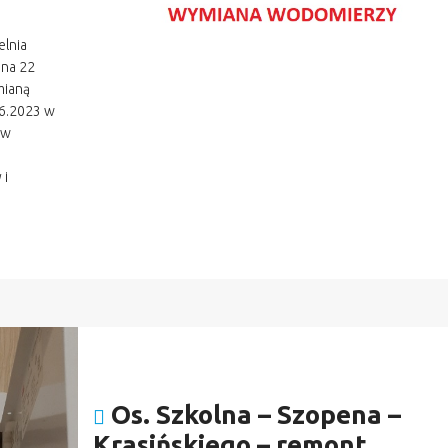
elnia
ena 22
mianą
06.2023 w
 w
 i
Os. Szkolna – Szopena –
Krasińskiego – remont