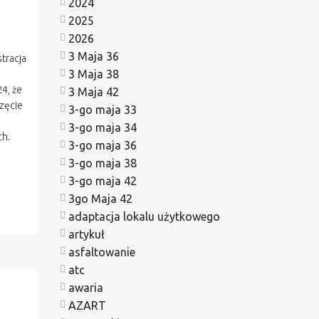
2024
2025
2026
3 Maja 36
tracja
3 Maja 38
4, że
3 Maja 42
częcie
3-go maja 33
3-go maja 34
ch.
3-go maja 36
3-go maja 38
3-go maja 42
3go Maja 42
adaptacja lokalu użytkowego
artykuł
asfaltowanie
atc
awaria
AZART