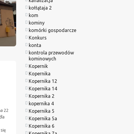
kanalizacja
kołłątaja 2
kom
kominy
komórki gospodarcze
Konkurs
konta
kontrola przewodów
kominowych
Kopernik
Kopernika
Kopernika 12
Kopernika 14
Kopernika 2
kopernika 4
na 22
Kopernika 5
dla
Kopernika 5a
Kopernika 6
 się
Kopernika 7a