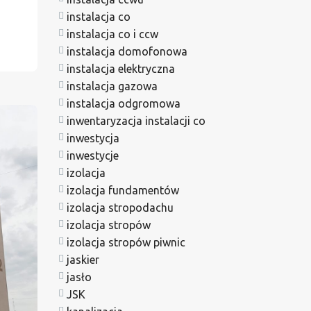
instalacja co
instalacja co i ccw
instalacja domofonowa
instalacja elektryczna
instalacja gazowa
instalacja odgromowa
inwentaryzacja instalacji co
inwestycja
inwestycje
izolacja
izolacja fundamentów
izolacja stropodachu
izolacja stropów
izolacja stropów piwnic
jaskier
jasło
JSK