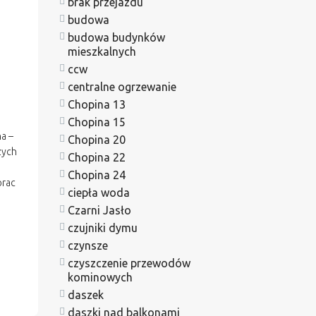
brak przejazdu
budowa
budowa budynków
mieszkalnych
ccw
centralne ogrzewanie
Chopina 13
h
Chopina 15
a –
Chopina 20
zych
Chopina 22
Chopina 24
prac
ciepła woda
Czarni Jasło
czujniki dymu
czynsze
czyszczenie przewodów
kominowych
daszek
daszki nad balkonami