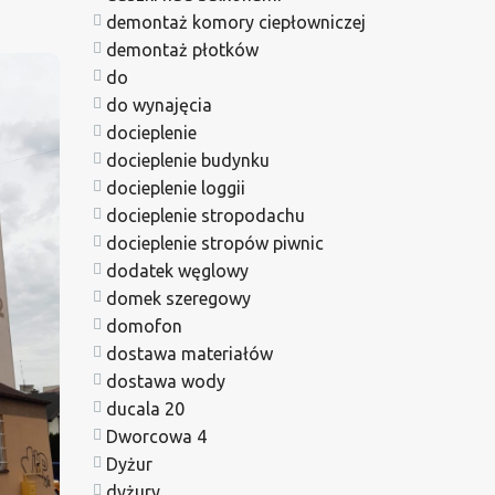
demontaż komory ciepłowniczej
demontaż płotków
do
do wynajęcia
docieplenie
docieplenie budynku
docieplenie loggii
docieplenie stropodachu
docieplenie stropów piwnic
dodatek węglowy
domek szeregowy
domofon
dostawa materiałów
dostawa wody
ducala 20
Dworcowa 4
Dyżur
dyżury