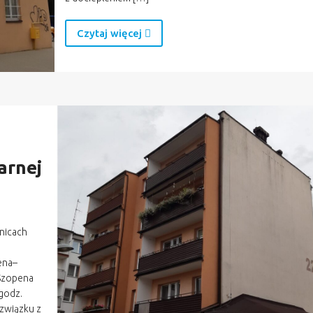
Czytaj więcej
arnej
wnicach
ena–
 Szopena
 godz.
 związku z