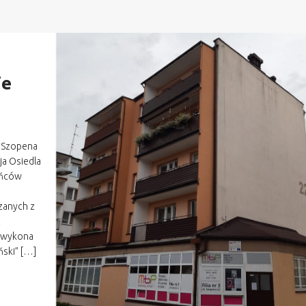
ie
. Szopena
ja Osiedla
kańców
zanych z
z
e wykona
ński” […]