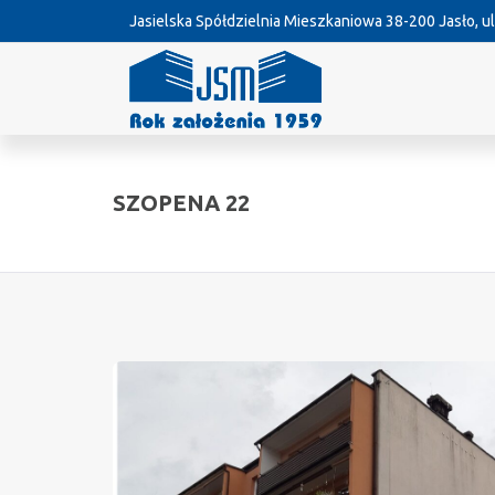
Jasielska Spółdzielnia Mieszkaniowa
38-200 Jasło, ul
SZOPENA 22