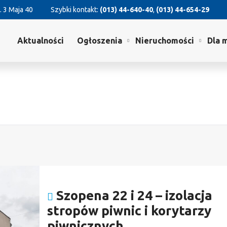
. 3 Maja 40
Szybki kontakt:
(013) 44-640-40
,
(013) 44-654-29
Aktualności
Ogłoszenia
Nieruchomości
Dla 
Szopena 22 i 24 – izolacja
stropów piwnic i korytarzy
piwnicznych