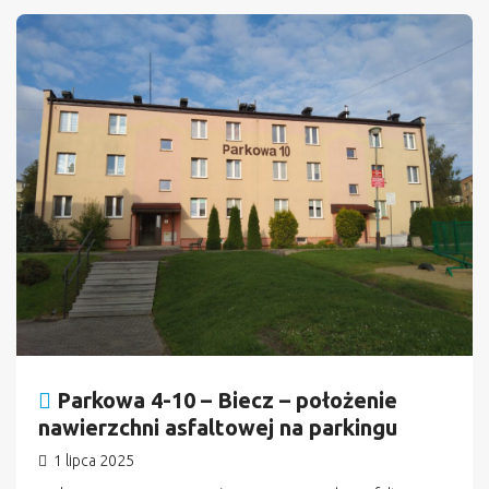
n
Parkowa 4-10 – Biecz – położenie
nawierzchni asfaltowej na parkingu
1 lipca 2025