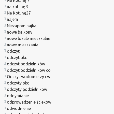
Na Kotlinę 7
na kotlinę 9
Na Kotlinę27
najem
Niezapominajka
nowe balkony
nowe lokale mieszkalne
nowe mieszkania
odczyt
odczyt pkc
odczyt podzielników
odczyt podzielników co
Odczyt wodomierzy cw
odczyty pkc
odczyty podzielników
oddymianie
odprowadzenie ścieków
odwodnienie