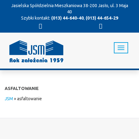
Jasielska Spółdzielnia Mieszkaniowa
38-200 Jasło, ul. 3 Maja
40
Szybki kontakt:
(013) 44-640-40
,
(013) 44-654-29
T
o
g
g
l
e
n
ASFALTOWANIE
a
v
JSM
»
asfaltowanie
i
g
a
t
i
o