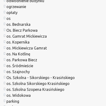
odwodnienie budynku
ogrzewanie
opłaty
os
os. Bednarska
Os. Biecz Parkowa
os. Gamrat Mickiewicza
os. Kopernika
os. Mickiewicza Gamrat
os. Na Kotlinę
os. Parkowa Biecz
os. Śródmieście
os. Szajnochy
Os. Szkolna - Sikorskiego - Krasińskiego
os. Szkolna Sikorskiego Krasińskiego
os. Szkolna Szopena Krasińskiego
os. Widokowa
parking