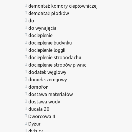
demontaż komory ciepłowniczej
demontaż płotków
do
do wynajęcia
docieplenie
docieplenie budynku
docieplenie loggii
docieplenie stropodachu
docieplenie stropów piwnic
dodatek węglowy
domek szeregowy
domofon
dostawa materiałów
dostawa wody
ducala 20
Dworcowa 4
Dyżur
dyżury