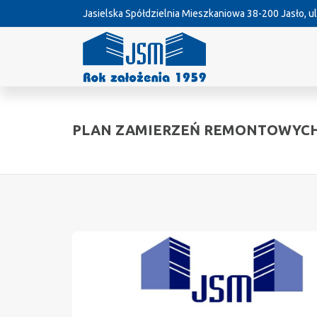
Jasielska Spółdzielnia Mieszkaniowa
38-200 Jasło, ul
PLAN ZAMIERZEŃ REMONTOWYCH