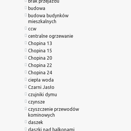
brak przejazdu
budowa
budowa budynków
mieszkalnych
ccw
centralne ogrzewanie
Chopina 13
Chopina 15
Chopina 20
Chopina 22
Chopina 24
ciepła woda
Czarni Jasło
czujniki dymu
czynsze
czyszczenie przewodów
kominowych
daszek
daszki nad balkonami