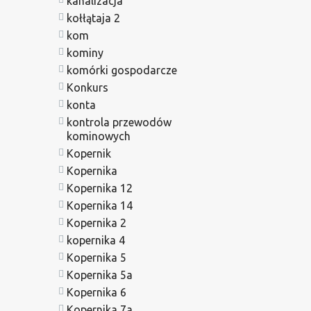
kanalizacja
kołłątaja 2
kom
kominy
komórki gospodarcze
Konkurs
konta
kontrola przewodów
kominowych
Kopernik
Kopernika
Kopernika 12
Kopernika 14
Kopernika 2
kopernika 4
Kopernika 5
Kopernika 5a
Kopernika 6
Kopernika 7a