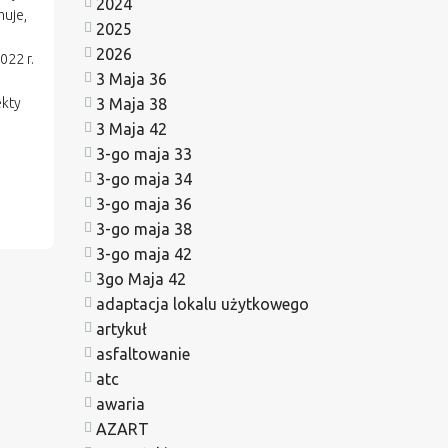
2024
muje,
2025
2026
22 r.
3 Maja 36
3 Maja 38
ekty
i
3 Maja 42
3-go maja 33
3-go maja 34
3-go maja 36
3-go maja 38
3-go maja 42
3go Maja 42
adaptacja lokalu użytkowego
artykuł
asfaltowanie
atc
awaria
AZART