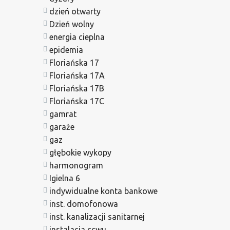
dzień otwarty
Dzień wolny
energia cieplna
epidemia
Floriańska 17
Floriańska 17A
Floriańska 17B
Floriańska 17C
gamrat
garaże
gaz
głębokie wykopy
harmonogram
Igielna 6
indywidualne konta bankowe
inst. domofonowa
inst. kanalizacji sanitarnej
instalacja ccwu