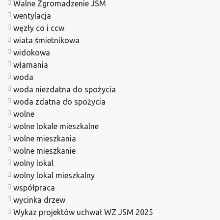
Walne Zgromadzenie JSM
wentylacja
węzły co i ccw
wiata śmietnikowa
widokowa
włamania
woda
woda niezdatna do spożycia
woda zdatna do spożycia
wolne
wolne lokale mieszkalne
wolne mieszkania
wolne mieszkanie
wolny lokal
wolny lokal mieszkalny
współpraca
wycinka drzew
Wykaz projektów uchwał WZ JSM 2025