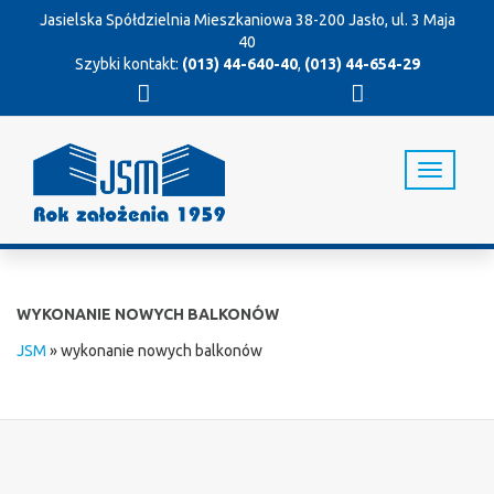
Jasielska Spółdzielnia Mieszkaniowa
38-200 Jasło, ul. 3 Maja
40
Szybki kontakt:
(013) 44-640-40
,
(013) 44-654-29
T
o
g
g
l
e
n
WYKONANIE NOWYCH BALKONÓW
a
v
JSM
»
wykonanie nowych balkonów
i
g
a
t
i
o