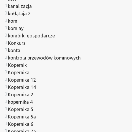
kanalizacja
kołłątaja 2
kom
kominy
komórki gospodarcze
Konkurs
konta
kontrola przewodów kominowych
Kopernik
Kopernika
Kopernika 12
Kopernika 14
Kopernika 2
kopernika 4
Kopernika 5
Kopernika 5a
Kopernika 6
Kopernika 7a