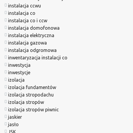
instalacja ccwu
instalacja co
instalacja co i ccw
instalacja domofonowa
instalacja elektryczna
instalacja gazowa
instalacja odgromowa
inwentaryzacja instalacji co
inwestycja
inwestycje
izolacja
izolacja fundamentów
izolacja stropodachu
izolacja stropów
izolacja stropów piwnic
jaskier
jasło
JSK