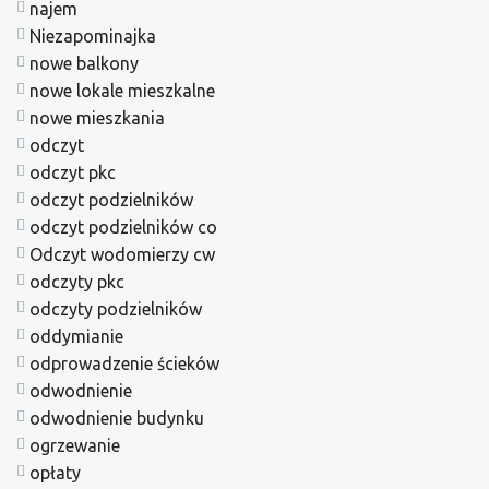
najem
Niezapominajka
nowe balkony
nowe lokale mieszkalne
nowe mieszkania
odczyt
odczyt pkc
odczyt podzielników
odczyt podzielników co
Odczyt wodomierzy cw
odczyty pkc
odczyty podzielników
oddymianie
odprowadzenie ścieków
odwodnienie
odwodnienie budynku
ogrzewanie
opłaty