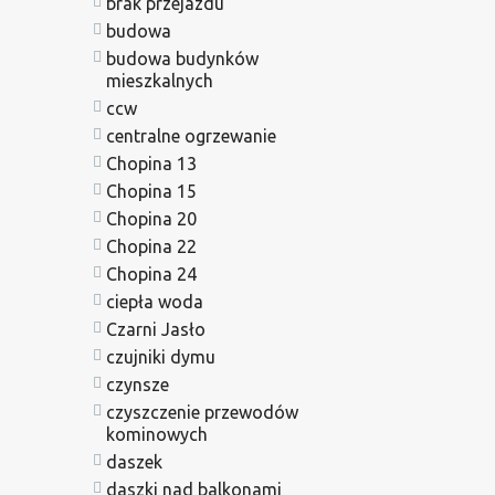
brak przejazdu
budowa
budowa budynków
mieszkalnych
ccw
centralne ogrzewanie
Chopina 13
Chopina 15
Chopina 20
Chopina 22
Chopina 24
ciepła woda
Czarni Jasło
czujniki dymu
czynsze
czyszczenie przewodów
kominowych
daszek
daszki nad balkonami