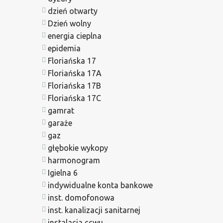
dzień otwarty
Dzień wolny
energia cieplna
epidemia
Floriańska 17
Floriańska 17A
Floriańska 17B
Floriańska 17C
gamrat
garaże
gaz
głębokie wykopy
harmonogram
Igielna 6
indywidualne konta bankowe
inst. domofonowa
inst. kanalizacji sanitarnej
instalacja ccwu