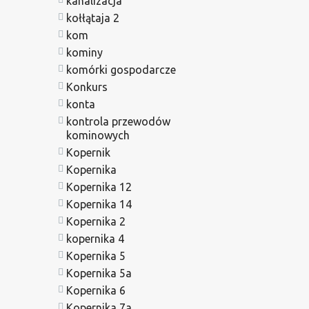
kanalizacja
kołłątaja 2
kom
kominy
komórki gospodarcze
Konkurs
konta
kontrola przewodów
kominowych
Kopernik
Kopernika
Kopernika 12
Kopernika 14
Kopernika 2
kopernika 4
Kopernika 5
Kopernika 5a
Kopernika 6
Kopernika 7a