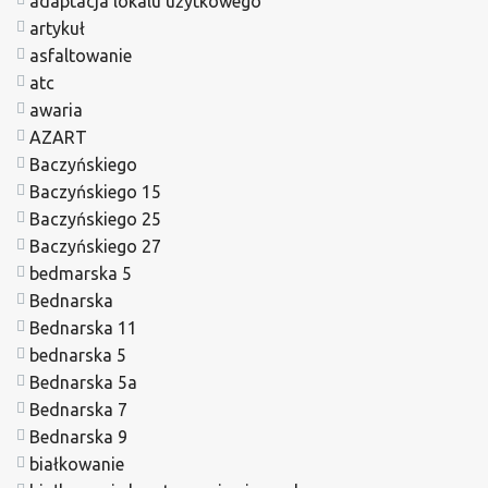
adaptacja lokalu użytkowego
artykuł
asfaltowanie
atc
awaria
AZART
Baczyńskiego
Baczyńskiego 15
Baczyńskiego 25
Baczyńskiego 27
bedmarska 5
Bednarska
Bednarska 11
bednarska 5
Bednarska 5a
Bednarska 7
Bednarska 9
białkowanie