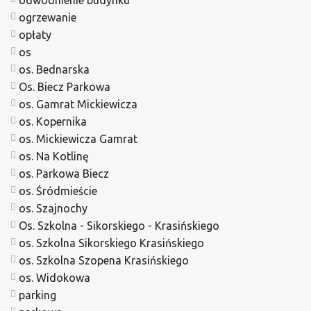
odwodnienie budynku
ogrzewanie
opłaty
os
os. Bednarska
Os. Biecz Parkowa
os. Gamrat Mickiewicza
os. Kopernika
os. Mickiewicza Gamrat
os. Na Kotlinę
os. Parkowa Biecz
os. Śródmieście
os. Szajnochy
Os. Szkolna - Sikorskiego - Krasińskiego
os. Szkolna Sikorskiego Krasińskiego
os. Szkolna Szopena Krasińskiego
os. Widokowa
parking