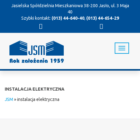
Jasielska Spółdzielnia Mieszkaniowa
38-200 Jasło, ul. 3 Maja
40
Szybki kontakt:
(013) 44-640-40
,
(013) 44-654-29
T
o
g
g
l
e
n
INSTALACJA ELEKTRYCZNA
a
v
JSM
»
instalacja elektryczna
i
g
a
t
i
o