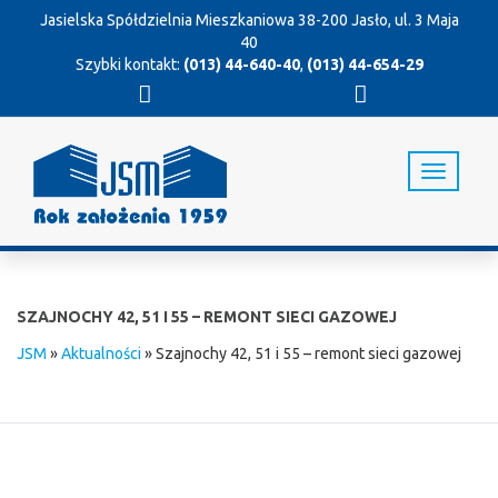
Jasielska Spółdzielnia Mieszkaniowa
38-200 Jasło, ul. 3 Maja
40
Szybki kontakt:
(013) 44-640-40
,
(013) 44-654-29
T
o
g
g
l
e
n
SZAJNOCHY 42, 51 I 55 – REMONT SIECI GAZOWEJ
a
v
JSM
»
Aktualności
»
Szajnochy 42, 51 i 55 – remont sieci gazowej
i
g
a
t
i
o