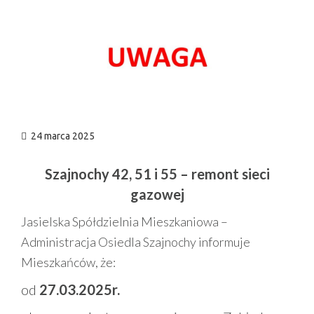
n
24 marca 2025
Szajnochy 42, 51 i 55 – remont sieci
gazowej
Jasielska Spółdzielnia Mieszkaniowa –
Administracja Osiedla Szajnochy informuje
Mieszkańców, że:
od
27.03.2025r.