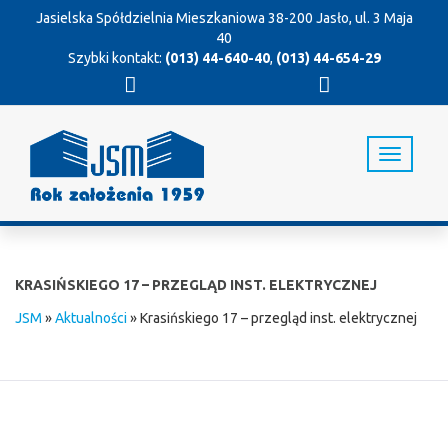
Jasielska Spółdzielnia Mieszkaniowa
38-200 Jasło, ul. 3 Maja
40
Szybki kontakt:
(013) 44-640-40
,
(013) 44-654-29
T
o
g
g
l
e
n
KRASIŃSKIEGO 17 – PRZEGLĄD INST. ELEKTRYCZNEJ
a
v
JSM
»
Aktualności
»
Krasińskiego 17 – przegląd inst. elektrycznej
i
g
a
t
i
o