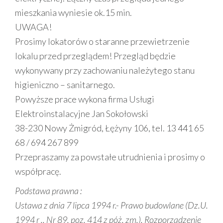
mieszkania wyniesie ok.15 min.
UWAGA!
Prosimy lokatorów o staranne przewietrzenie
lokalu przed przeglądem! Przegląd będzie
wykonywany przy zachowaniu należytego stanu
higieniczno – sanitarnego.
Powyższe prace wykona firma Usługi
Elektroinstalacyjne Jan Sokołowski
38-230 Nowy Żmigród, Łężyny 106, tel. 13 441 65
68 / 694 267 899
Przepraszamy za powstałe utrudnienia i prosimy o
współpracę.
Podstawa prawna :
Ustawa z dnia 7 lipca 1994 r.- Prawo budowlane (Dz.U.
1994 r ., Nr 89, poz. 414 z póż. zm.). Rozporządzenie