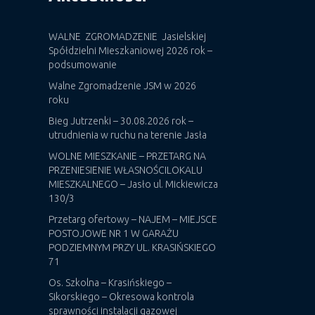
WALNE ZGROMADZENIE Jasielskiej
Spółdzielni Mieszkaniowej 2026 rok –
podsumowanie
Walne Zgromadzenie JSM w 2026
roku
Bieg Jutrzenki – 30.08.2026 rok –
utrudnienia w ruchu na terenie Jasła
WOLNE MIESZKANIE – PRZETARG NA
PRZENIESIENIE WŁASNOŚCILOKALU
MIESZKALNEGO – Jasło ul. Mickiewicza
130/3
Przetarg ofertowy – NAJEM – MIEJSCE
POSTOJOWE NR 1 W GARAŻU
PODZIEMNYM PRZY UL. KRASIŃSKIEGO
71
Os. Szkolna – Krasińskiego –
Sikorskiego – Okresowa kontrola
sprawności instalacji gazowej