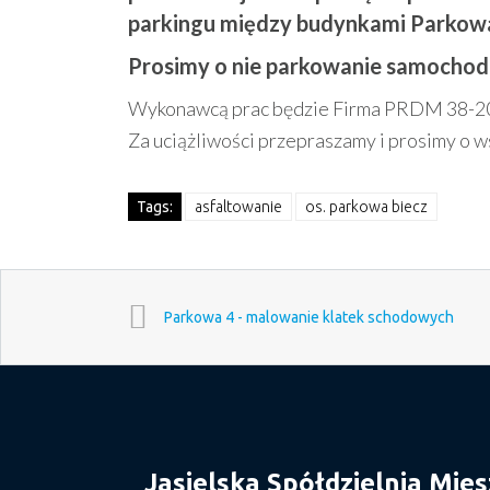
parkingu między budynkami Parkowa
Prosimy o nie parkowanie samochodó
Wykonawcą prac będzie Firma PRDM 38-200 Ja
Za uciążliwości przepraszamy i prosimy o w
Tags:
asfaltowanie
os. parkowa biecz
Parkowa 4 - malowanie klatek schodowych
Jasielska Spółdzielnia Mie