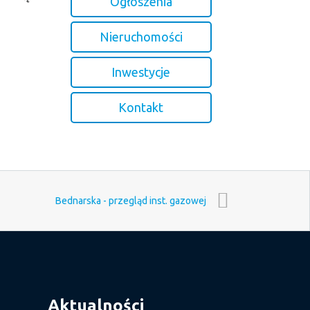
Ogłoszenia
Nieruchomości
Inwestycje
Kontakt
Bednarska - przegląd inst. gazowej
Aktualności