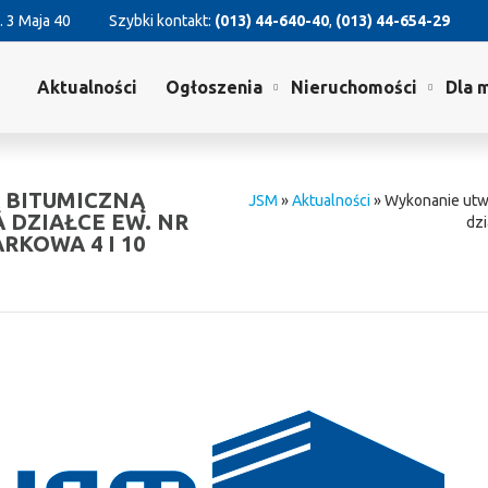
. 3 Maja 40
Szybki kontakt:
(013) 44-640-40
,
(013) 44-654-29
Aktualności
Ogłoszenia
Nieruchomości
Dla 
 BITUMICZNĄ
JSM
»
Aktualności
»
Wykonanie utwa
DZIAŁCE EW. NR
dzi
RKOWA 4 I 10