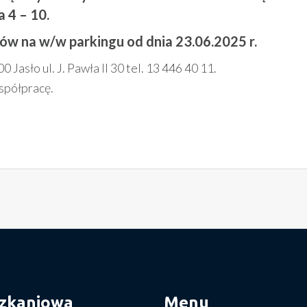
 4 – 10.
w na w/w parkingu od dnia 23.06.2025 r.
sło ul. J. Pawła II 30 tel. 13 446 40 11.
spółpracę.
szkaniowa
Menu