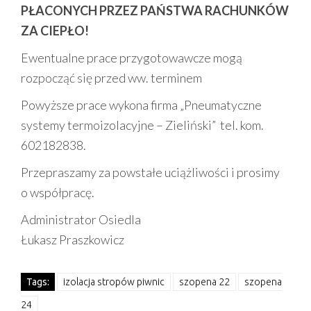
PŁACONYCH PRZEZ PAŃSTWA RACHUNKÓW
ZA CIEPŁO!
Ewentualne prace przygotowawcze mogą
rozpocząć się przed ww. terminem
Powyższe prace wykona firma „Pneumatyczne
systemy termoizolacyjne – Zieliński” tel. kom.
602182838.
Przepraszamy za powstałe uciążliwości i prosimy
o współpracę.
Administrator Osiedla
Łukasz Praszkowicz
Tags:
izolacja stropów piwnic
szopena 22
szopena
24