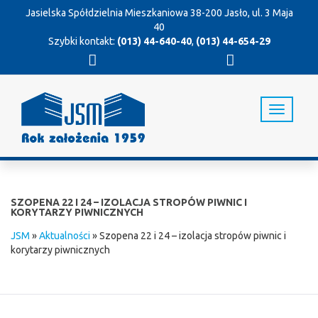
Jasielska Spółdzielnia Mieszkaniowa
38-200 Jasło, ul. 3 Maja
40
Szybki kontakt:
(013) 44-640-40
,
(013) 44-654-29
T
o
g
g
l
e
n
SZOPENA 22 I 24 – IZOLACJA STROPÓW PIWNIC I
a
KORYTARZY PIWNICZNYCH
v
JSM
»
Aktualności
»
Szopena 22 i 24 – izolacja stropów piwnic i
i
korytarzy piwnicznych
g
a
t
i
o