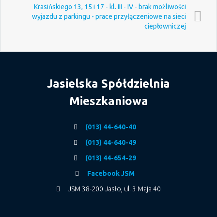
Krasińskiego 13, 15 i 17 - kl. III - IV - brak możliwości
wyjazdu z parkingu - prace przyłączeniowe na sieci
ciepłowniczej
Jasielska Spółdzielnia
Mieszkaniowa
(013) 44-640-40
(013) 44-640-49
(013) 44-654-29
Facebook JSM
JSM 38-200 Jasło, ul. 3 Maja 40