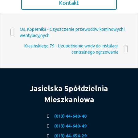
Kontakt
Os. Kopernika - Czyszczenie przewodów kominowych i
wentylacyjnych
Krasińskiego 79 - Uzupełnienie wody do instalacji
centralnego ogrzewania
Jasielska Spółdzielnia
Mieszkaniowa
(013) 44-640-40
(013) 44-640-49
(013) 44-654-29