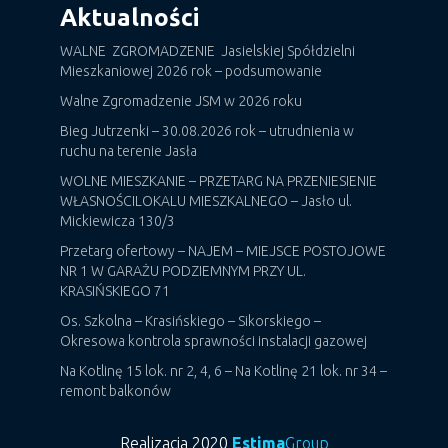
Aktualności
WALNE ZGROMADZENIE Jasielskiej Spółdzielni
Mieszkaniowej 2026 rok – podsumowanie
Walne Zgromadzenie JSM w 2026 roku
Bieg Jutrzenki – 30.08.2026 rok – utrudnienia w
ruchu na terenie Jasła
WOLNE MIESZKANIE – PRZETARG NA PRZENIESIENIE
WŁASNOŚCILOKALU MIESZKALNEGO – Jasło ul.
Mickiewicza 130/3
Przetarg ofertowy – NAJEM – MIEJSCE POSTOJOWE
NR 1 W GARAŻU PODZIEMNYM PRZY UL.
KRASIŃSKIEGO 71
Os. Szkolna – Krasińskiego – Sikorskiego –
Okresowa kontrola sprawności instalacji gazowej
Na Kotlinę 15 lok. nr 2, 4, 6 – Na Kotlinę 21 lok. nr 34 –
remont balkonów
Realizacja 2020
Estima
Group