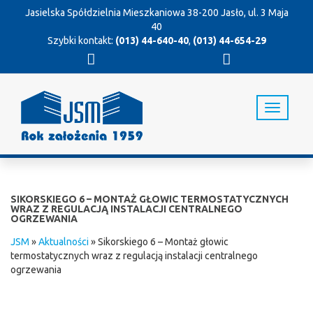
Jasielska Spółdzielnia Mieszkaniowa
38-200 Jasło, ul. 3 Maja
40
Szybki kontakt:
(013) 44-640-40
,
(013) 44-654-29
T
o
g
g
l
e
n
SIKORSKIEGO 6 – MONTAŻ GŁOWIC TERMOSTATYCZNYCH
a
WRAZ Z REGULACJĄ INSTALACJI CENTRALNEGO
OGRZEWANIA
v
i
JSM
»
Aktualności
»
Sikorskiego 6 – Montaż głowic
g
termostatycznych wraz z regulacją instalacji centralnego
a
ogrzewania
t
i
o