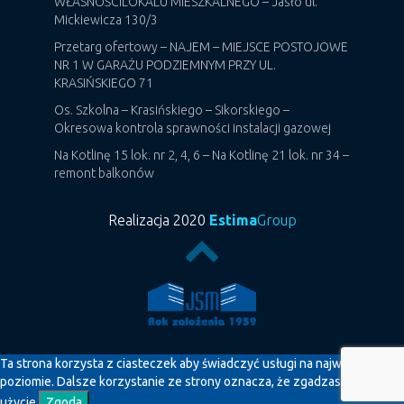
WŁASNOŚCILOKALU MIESZKALNEGO – Jasło ul.
Mickiewicza 130/3
Przetarg ofertowy – NAJEM – MIEJSCE POSTOJOWE
NR 1 W GARAŻU PODZIEMNYM PRZY UL.
KRASIŃSKIEGO 71
Os. Szkolna – Krasińskiego – Sikorskiego –
Okresowa kontrola sprawności instalacji gazowej
Na Kotlinę 15 lok. nr 2, 4, 6 – Na Kotlinę 21 lok. nr 34 –
remont balkonów
Realizacja 2020
Estima
Group
Ta strona korzysta z ciasteczek aby świadczyć usługi na najwyższym
poziomie. Dalsze korzystanie ze strony oznacza, że zgadzasz się na ich
użycie.
Zgoda