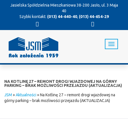
Jasielska Spółdzielnia Mieszkaniowa
38-200 Jasło, ul. 3 Maja
40
Szybki kontakt:
(013) 44-640-40
,
(013) 44-654-29
T
o
g
g
l
e
n
NA KOTLINĘ 27 – REMONT DROGI WJAZDOWEJ NA GÓRNY
a
PARKING – BRAK MOŻLIWOŚCI PRZEJAZDU (AKTUALIZACJA)
v
JSM
»
Aktualności
»
Na Kotlinę 27 – remont drogi wjazdowej na
i
górny parking – brak możliwości przejazdu (AKTUALIZACJA)
g
a
t
i
o