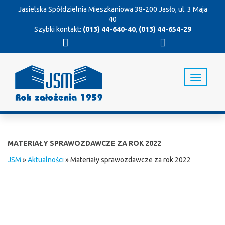
Jasielska Spółdzielnia Mieszkaniowa
38-200 Jasło, ul. 3 Maja
40
Szybki kontakt:
(013) 44-640-40
,
(013) 44-654-29
T
o
g
g
l
e
n
MATERIAŁY SPRAWOZDAWCZE ZA ROK 2022
a
v
JSM
»
Aktualności
»
Materiały sprawozdawcze za rok 2022
i
g
a
t
i
o