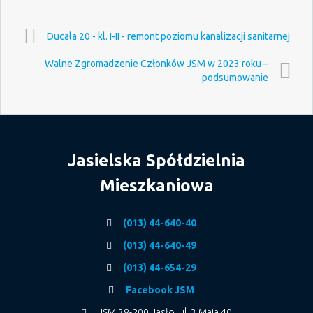
Ducala 20 - kl. I-II - remont poziomu kanalizacji sanitarnej
Walne Zgromadzenie Członków JSM w 2023 roku –
podsumowanie
Jasielska Spółdzielnia
Mieszkaniowa
(013) 44-640-40
(013) 44-640-49
(013) 44-654-29
Facebook JSM
JSM 38-200 Jasło, ul. 3 Maja 40