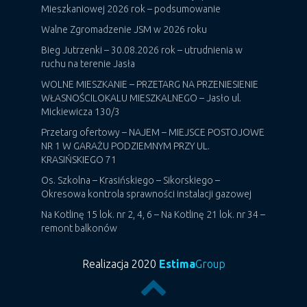
Mieszkaniowej 2026 rok – podsumowanie
Walne Zgromadzenie JSM w 2026 roku
Bieg Jutrzenki – 30.08.2026 rok – utrudnienia w
ruchu na terenie Jasła
WOLNE MIESZKANIE – PRZETARG NA PRZENIESIENIE
WŁASNOŚCILOKALU MIESZKALNEGO – Jasło ul.
Mickiewicza 130/3
Przetarg ofertowy – NAJEM – MIEJSCE POSTOJOWE
NR 1 W GARAŻU PODZIEMNYM PRZY UL.
KRASIŃSKIEGO 71
Os. Szkolna – Krasińskiego – Sikorskiego –
Okresowa kontrola sprawności instalacji gazowej
Na Kotlinę 15 lok. nr 2, 4, 6 – Na Kotlinę 21 lok. nr 34 –
remont balkonów
Realizacja 2020
Estima
Group