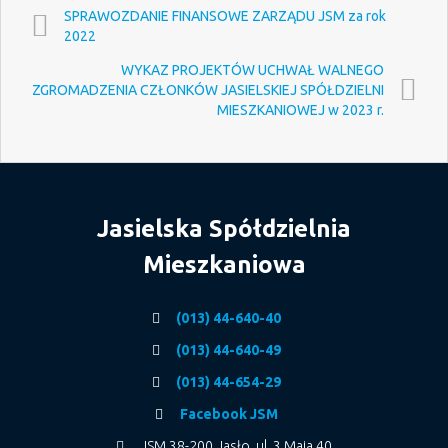
SPRAWOZDANIE FINANSOWE ZARZĄDU JSM za rok
2022
WYKAZ PROJEKTÓW UCHWAŁ WALNEGO
ZGROMADZENIA CZŁONKÓW JASIELSKIEJ SPÓŁDZIELNI
MIESZKANIOWEJ w 2023 r.
Jasielska Spółdzielnia
Mieszkaniowa
(013) 44-640-40
(013) 44-640-49
(013) 44-654-29
Facebook JSM
JSM 38-200 Jasło, ul. 3 Maja 40