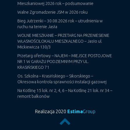
Mieszkaniowej 2026 rok – podsumowanie
Walne Zgromadzenie JSM w 2026 roku
Bieg Jutrzenki – 30.08.2026 rok – utrudnienia w
ruchu na terenie Jasła
WOLNE MIESZKANIE – PRZETARG NA PRZENIESIENIE
WŁASNOŚCILOKALU MIESZKALNEGO – Jasło ul.
Mickiewicza 130/3
Przetarg ofertowy – NAJEM – MIEJSCE POSTOJOWE
NR 1 W GARAŻU PODZIEMNYM PRZY UL.
KRASIŃSKIEGO 71
Os. Szkolna – Krasińskiego – Sikorskiego –
Okresowa kontrola sprawności instalacji gazowej
Na Kotlinę 15 lok. nr 2, 4, 6 – Na Kotlinę 21 lok. nr 34 –
remont balkonów
Realizacja 2020
Estima
Group