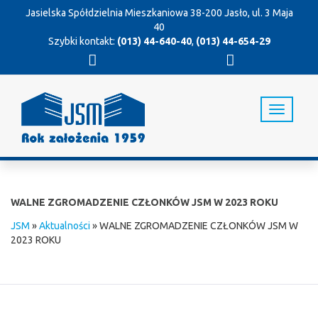
Jasielska Spółdzielnia Mieszkaniowa
38-200 Jasło, ul. 3 Maja
40
Szybki kontakt:
(013) 44-640-40
,
(013) 44-654-29
T
o
g
g
l
e
n
WALNE ZGROMADZENIE CZŁONKÓW JSM W 2023 ROKU
a
v
JSM
»
Aktualności
»
WALNE ZGROMADZENIE CZŁONKÓW JSM W
i
2023 ROKU
g
a
t
i
o