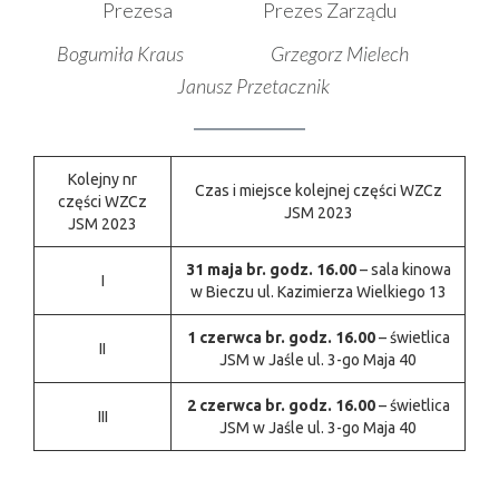
Prezesa Prezes Zarządu
Bogumiła Kraus Grzegorz Mielech
Janusz Przetacznik
Kolejny nr
Czas i miejsce kolejnej części WZCz
części WZCz
JSM 2023
JSM 2023
31 maja br. godz. 16.00
– sala kinowa
I
w Bieczu ul. Kazimierza Wielkiego 13
1 czerwca br. godz. 16.00
– świetlica
II
JSM w Jaśle ul. 3-go Maja 40
2 czerwca br. godz. 16.00
– świetlica
III
JSM w Jaśle ul. 3-go Maja 40