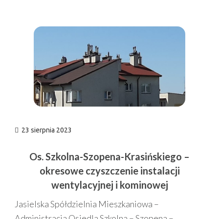
n
23 sierpnia 2023
Os. Szkolna-Szopena-Krasińskiego –
okresowe czyszczenie instalacji
wentylacyjnej i kominowej
Jasielska Spółdzielnia Mieszkaniowa –
Administracja Osiedla Szkolna – Szopena –