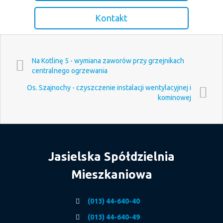
Kontakt
Na Kotlinę 5 - wymiana zaworów przy grzejnikach
centralnego ogrzewania
Os. Szajnochy - czyszczenie instalacji wentylacyjnej i
kominowej
Jasielska Spółdzielnia
Mieszkaniowa
(013) 44-640-40
(013) 44-640-49