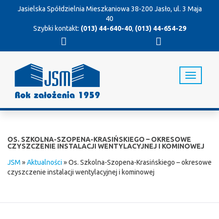
Jasielska Spółdzielnia Mieszkaniowa
38-200 Jasło, ul. 3 Maja
40
Szybki kontakt:
(013) 44-640-40
,
(013) 44-654-29
T
o
g
g
l
e
n
OS. SZKOLNA-SZOPENA-KRASIŃSKIEGO – OKRESOWE
a
CZYSZCZENIE INSTALACJI WENTYLACYJNEJ I KOMINOWEJ
v
JSM
»
Aktualności
»
Os. Szkolna-Szopena-Krasińskiego – okresowe
i
czyszczenie instalacji wentylacyjnej i kominowej
g
a
t
i
o