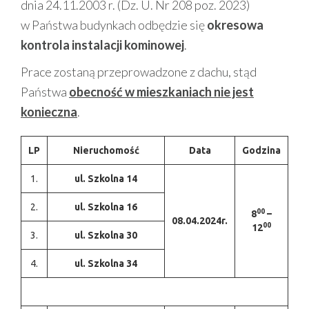
dnia 24.11.2003 r. (Dz. U. Nr 208 poz. 2023)
w Państwa budynkach odbędzie się
okresowa
kontrola instalacji kominowej
.
Prace zostaną przeprowadzone z dachu, stąd
Państwa
obecność w mieszkaniach nie jest
konieczna
.
LP
Nieruchomość
Data
Godzina
1.
ul. Szkolna 14
2.
ul. Szkolna 16
00
8
–
08.04.2024r.
00
12
3.
ul. Szkolna 30
4.
ul. Szkolna 34