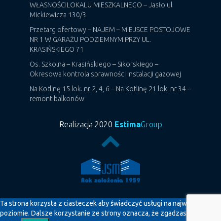
WŁASNOŚCILOKALU MIESZKALNEGO – Jasło ul.
Mickiewicza 130/3
Przetarg ofertowy – NAJEM – MIEJSCE POSTOJOWE
NR 1 W GARAŻU PODZIEMNYM PRZY UL.
KRASIŃSKIEGO 71
Os. Szkolna – Krasińskiego – Sikorskiego –
Okresowa kontrola sprawności instalacji gazowej
Na Kotlinę 15 lok. nr 2, 4, 6 – Na Kotlinę 21 lok. nr 34 –
remont balkonów
Realizacja 2020
Estima
Group
Ta strona korzysta z ciasteczek aby świadczyć usługi na najwyższym
poziomie. Dalsze korzystanie ze strony oznacza, że zgadzasz się na ich