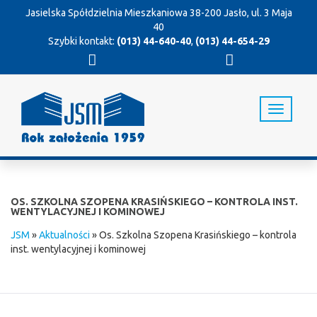
Jasielska Spółdzielnia Mieszkaniowa
38-200 Jasło, ul. 3 Maja
40
Szybki kontakt:
(013) 44-640-40
,
(013) 44-654-29
T
o
g
g
l
e
n
OS. SZKOLNA SZOPENA KRASIŃSKIEGO – KONTROLA INST.
a
WENTYLACYJNEJ I KOMINOWEJ
v
JSM
»
Aktualności
»
Os. Szkolna Szopena Krasińskiego – kontrola
i
inst. wentylacyjnej i kominowej
g
a
t
i
o