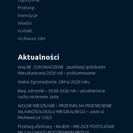
Ogłoszenia
Przetargi
Inwestycje
Władze
Kontakt
Archiwum JSM
Aktualności
WALNE ZGROMADZENIE Jasielskiej Spółdzielni
Mieszkaniowej 2026 rok – podsumowanie
Walne Zgromadzenie JSM w 2026 roku
Bieg Jutrzenki – 30.08.2026 rok – utrudnienia w
ruchu na terenie Jasła
WOLNE MIESZKANIE – PRZETARG NA PRZENIESIENIE
WŁASNOŚCILOKALU MIESZKALNEGO – Jasło ul.
Mickiewicza 130/3
Przetarg ofertowy – NAJEM – MIEJSCE POSTOJOWE
NR 1 W GARAŻU PODZIEMNYM PRZY UL.