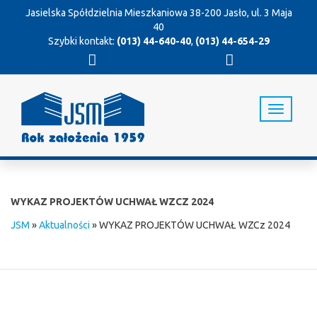
Jasielska Spółdzielnia Mieszkaniowa
38-200 Jasło, ul. 3 Maja
40
Szybki kontakt:
(013) 44-640-40
,
(013) 44-654-29
T
o
g
g
l
e
n
WYKAZ PROJEKTÓW UCHWAŁ WZCZ 2024
a
v
JSM
»
Aktualności
»
WYKAZ PROJEKTÓW UCHWAŁ WZCz 2024
i
g
a
t
i
o