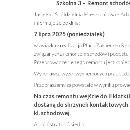
Szkolna 3 – Remont schodów 
Jasielska Spółdzielnia Mieszkaniowa – Admi
informuje że od dnia:
7 lipca 2025 (poniedziałek)
w związku z realizacją Planu Zamierzeń Re
związanych z remontem schodów i podestu prz
Przeprowadzenie tego remontu jest konieczn
Wykonawcą wyżej wymienionych prac będzi
Przepraszamy za powstałe w wyniku prowadz
Na czas remontu wejście do II klatki
dostaną do skrzynek kontaktowych 
kl. schodowej.
Administrator Osiedla