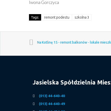
Iwona Gorczyca
Tags:
remont podestu
szkolna 3
Na Kotlinę 15 - remont balkonów - lokale mieszka
Jasielska Spółdzielnia Mie
(013) 44-640-40
(013) 44-640-49