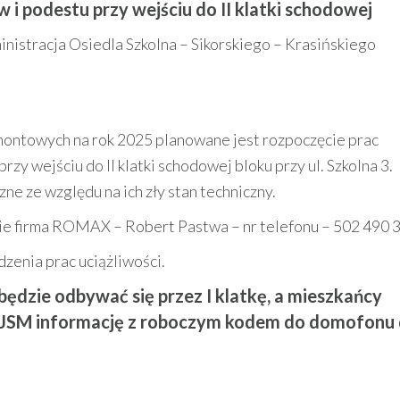
i podestu przy wejściu do II klatki schodowej
nistracja Osiedla Szkolna – Sikorskiego – Krasińskiego
montowych na rok 2025 planowane jest rozpoczęcie prac
y wejściu do II klatki schodowej bloku przy ul. Szkolna 3.
e ze względu na ich zły stan techniczny.
e firma ROMAX – Robert Pastwa – nr telefonu – 502 490 
enia prac uciążliwości.
 będzie odbywać się przez I klatkę, a mieszkańcy
JSM informację z roboczym kodem do domofonu 