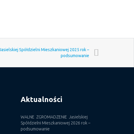
elskiej Spółdzielni Mieszkaniowej 2025 rok –
podsumowanie
Aktualności
WALNE ZGROMADZENIE Jasielskiej
Spółdzielni Mieszkaniowej 2026 rok –
podsumowanie