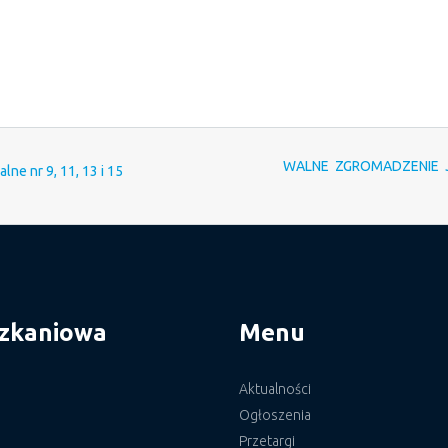
WALNE ZGROMADZENIE Jasi
lne nr 9, 11, 13 i 15
szkaniowa
Menu
Aktualności
Ogłoszenia
Przetargi