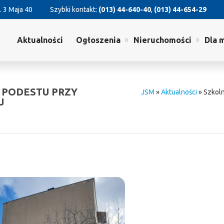
. 3 Maja 40
Szybki kontakt:
(013) 44-640-40
,
(013) 44-654-29
Aktualności
Ogłoszenia
Nieruchomości
Dla 
 PODESTU PRZY
JSM
»
Aktualności
»
Szkoln
J