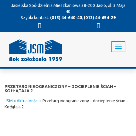
Jasielska Spółdzielnia Mieszkaniowa
38-200 Jasło, ul. 3 Maja
40
Szybki kontakt:
(013) 44-640-40
,
(013) 44-654-29
T
o
g
g
l
e
n
PRZETARG NIEOGRANICZONY – DOCIEPLENIE ŚCIAN –
a
KOŁŁĄTAJA 2
v
JSM
»
Aktualności
»
Przetarg nieograniczony – docieplenie ścian –
i
Kołłątaja 2
g
a
t
i
o