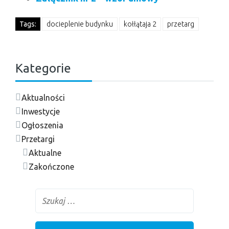
Tags:
docieplenie budynku
kołłątaja 2
przetarg
Kategorie
Aktualności
Inwestycje
Ogłoszenia
Przetargi
Aktualne
Zakończone