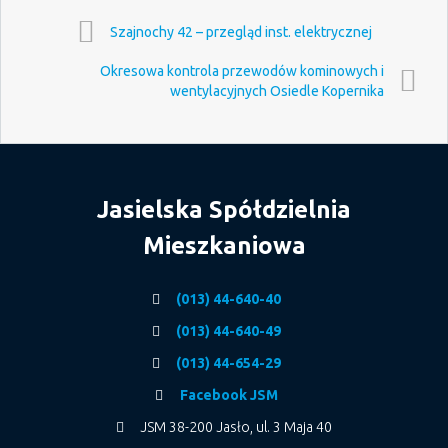
Szajnochy 42 – przegląd inst. elektrycznej
Okresowa kontrola przewodów kominowych i
wentylacyjnych Osiedle Kopernika
Jasielska Spółdzielnia
Mieszkaniowa
(013) 44-640-40
(013) 44-640-49
(013) 44-654-29
Facebook JSM
JSM 38-200 Jasło, ul. 3 Maja 40