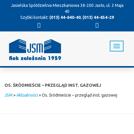
Jasielska Spółdzielnia Mieszkaniowa
38-200 Jasło, ul. 3 Maja
40
Szybki kontakt:
(013) 44-640-40
,
(013) 44-654-29
T
o
g
g
l
e
n
OS. ŚRÓDMIEŚCIE – PRZEGLĄD INST. GAZOWEJ
a
v
JSM
»
Aktualności
»
Os. Śródmieście – przegląd inst. gazowej
i
g
a
t
i
o