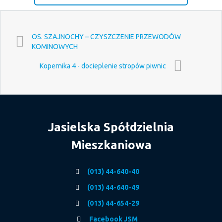
OS. SZAJNOCHY – CZYSZCZENIE PRZEWODÓW
KOMINOWYCH
Kopernika 4 - docieplenie stropów piwnic
Jasielska Spółdzielnia
Mieszkaniowa
(013) 44-640-40
(013) 44-640-49
(013) 44-654-29
Facebook JSM