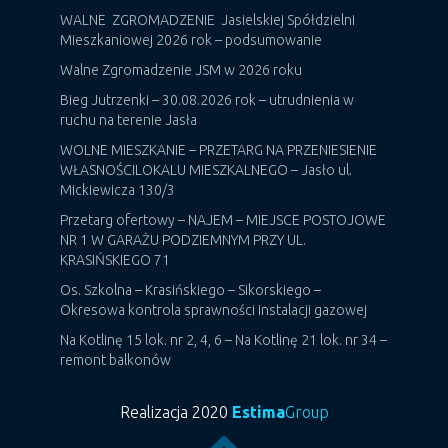
WALNE ZGROMADZENIE Jasielskiej Spółdzielni
Mieszkaniowej 2026 rok – podsumowanie
Walne Zgromadzenie JSM w 2026 roku
Bieg Jutrzenki – 30.08.2026 rok – utrudnienia w
ruchu na terenie Jasła
WOLNE MIESZKANIE – PRZETARG NA PRZENIESIENIE
WŁASNOŚCILOKALU MIESZKALNEGO – Jasło ul.
Mickiewicza 130/3
Przetarg ofertowy – NAJEM – MIEJSCE POSTOJOWE
NR 1 W GARAŻU PODZIEMNYM PRZY UL.
KRASIŃSKIEGO 71
Os. Szkolna – Krasińskiego – Sikorskiego –
Okresowa kontrola sprawności instalacji gazowej
Na Kotlinę 15 lok. nr 2, 4, 6 – Na Kotlinę 21 lok. nr 34 –
remont balkonów
Realizacja 2020
Estima
Group