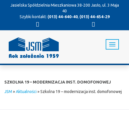
Jasielska Spółdzielnia Mieszkaniowa
38-200 Jasło, ul. 3 Maja
40
Szybki kontakt:
(013) 44-640-40
,
(013) 44-654-29
T
o
g
g
l
e
n
SZKOLNA 19 – MODERNIZACJA INST. DOMOFONOWEJ
a
v
JSM
»
Aktualności
»
Szkolna 19 – modernizacja inst. domofonowej
i
g
a
t
i
o