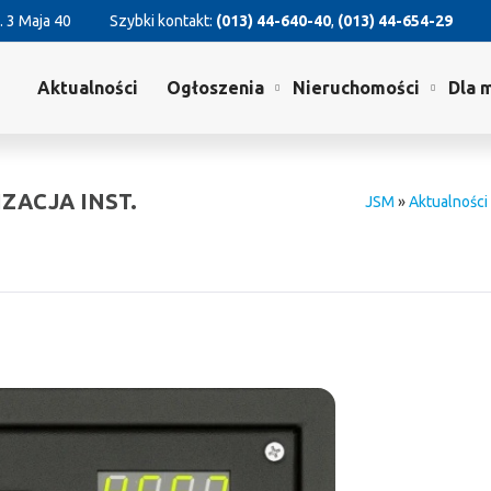
. 3 Maja 40
Szybki kontakt:
(013) 44-640-40
,
(013) 44-654-29
Aktualności
Ogłoszenia
Nieruchomości
Dla 
IZACJA INST.
JSM
»
Aktualności