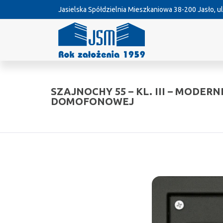
Jasielska Spółdzielnia Mieszkaniowa
38-200 Jasło, ul
SZAJNOCHY 55 – KL. III – MODERN
DOMOFONOWEJ