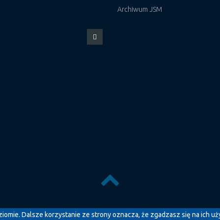
Archiwum JSM
iomie. Dalsze korzystanie ze strony oznacza, że zgadzasz się na ich uży