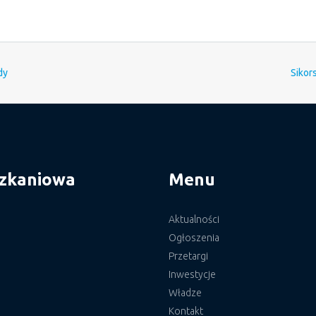
dy
Sikor
szkaniowa
Menu
Aktualności
Ogłoszenia
Przetargi
Inwestycje
Władze
Kontakt