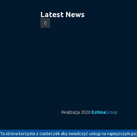
Latest News
Realizacja 2020
Estima
Group
Ta strona korzysta z ciasteczek aby świadczyć usługi na najwyższym poz