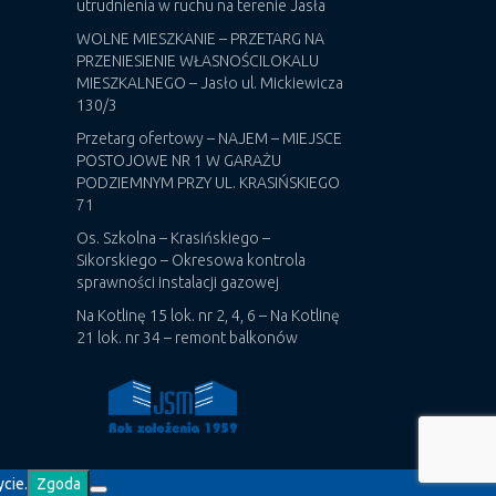
utrudnienia w ruchu na terenie Jasła
WOLNE MIESZKANIE – PRZETARG NA
PRZENIESIENIE WŁASNOŚCILOKALU
MIESZKALNEGO – Jasło ul. Mickiewicza
130/3
Przetarg ofertowy – NAJEM – MIEJSCE
POSTOJOWE NR 1 W GARAŻU
PODZIEMNYM PRZY UL. KRASIŃSKIEGO
71
Os. Szkolna – Krasińskiego –
Sikorskiego – Okresowa kontrola
sprawności instalacji gazowej
Na Kotlinę 15 lok. nr 2, 4, 6 – Na Kotlinę
21 lok. nr 34 – remont balkonów
cie.
Zgoda