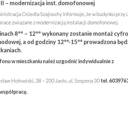
 III – modernizacja inst. domofonowej
nistracja Osiedla Szajnochy informuje, że w budynku przy u
ace związane z modernizacją instalacji domofonowej.
zinach 8°° – 12°° wykonany zostanie montaż cyfr
hodowej, a od godziny 12°°-15°° prowadzona będ
kaniach.
fonu w mieszkaniu należ uzgodnić indywidualnie z
sław Hołowicki, 38 – 200 Jasło, ul. Szopena 30
tel. 603976
 współpracę.