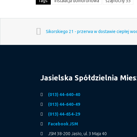
Tags:
instalacja domofonowa
szajnochy 55
Sikorskiego 21 - przerwa w dostawie ciepłej wo
Jasielska Spółdzielnia Mie
(013) 44-640-40
(013) 44-640-49
(013) 44-654-29
Facebook JSM
JSM 38-200 Jasło, ul. 3 Maja 40