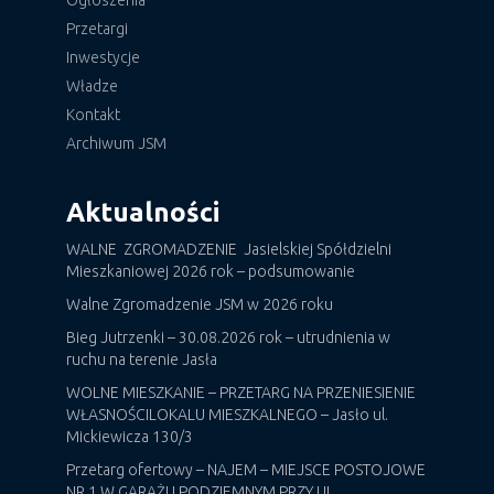
Ogłoszenia
Przetargi
Inwestycje
Władze
Kontakt
Archiwum JSM
Aktualności
WALNE ZGROMADZENIE Jasielskiej Spółdzielni
Mieszkaniowej 2026 rok – podsumowanie
Walne Zgromadzenie JSM w 2026 roku
Bieg Jutrzenki – 30.08.2026 rok – utrudnienia w
ruchu na terenie Jasła
WOLNE MIESZKANIE – PRZETARG NA PRZENIESIENIE
WŁASNOŚCILOKALU MIESZKALNEGO – Jasło ul.
Mickiewicza 130/3
Przetarg ofertowy – NAJEM – MIEJSCE POSTOJOWE
NR 1 W GARAŻU PODZIEMNYM PRZY UL.