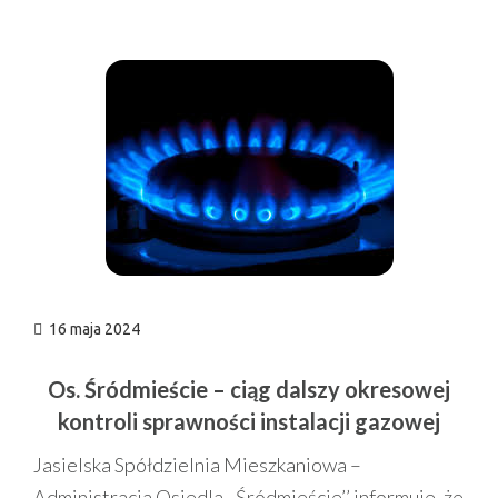
n
16 maja 2024
Os. Śródmieście – ciąg dalszy okresowej
kontroli sprawności instalacji gazowej
Jasielska Spółdzielnia Mieszkaniowa –
Administracja Osiedla ,,Śródmieście’’ informuje, że