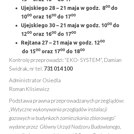
00
Ujejskiego 28 – 21 maja w godz. 8
do
00
00
00
10
oraz 16
do 17
00
Ujejskiego 30 – 21 maja w godz. 10
do
00
00
00
12
oraz 16
do 17
00
Rejtana 27 – 21 maja w godz. 12
00
00
00
do 15
oraz 17
do 18
Kontrolę przeprowadzi: “EKO- SYSTEM”, Damian
Świdrak, nr tel.
731 014 100
Administrator Osiedla
Roman Klisiewicz
Podstawa prawna przeprowadzanych przeglądów:
„Wytyczne wykonywania przeglądów instalacji
gazowych w budynkach zamieszkania zbiorowego”
wydane przez Główny Urząd Nadzoru Budowlanego,