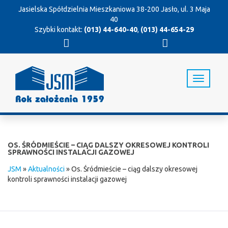
Jasielska Spółdzielnia Mieszkaniowa
38-200 Jasło, ul. 3 Maja
40
Szybki kontakt:
(013) 44-640-40
,
(013) 44-654-29
T
o
g
g
l
e
n
OS. ŚRÓDMIEŚCIE – CIĄG DALSZY OKRESOWEJ KONTROLI
a
SPRAWNOŚCI INSTALACJI GAZOWEJ
v
JSM
»
Aktualności
»
Os. Śródmieście – ciąg dalszy okresowej
i
kontroli sprawności instalacji gazowej
g
a
t
i
o