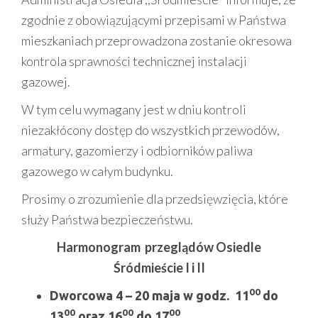
zgodnie z obowiązującymi przepisami w Państwa
mieszkaniach przeprowadzona zostanie okresowa
kontrola sprawności technicznej instalacji
gazowej.
W tym celu wymagany jest w dniu kontroli
niezakłócony dostęp do wszystkich przewodów,
armatury, gazomierzy i odbiorników paliwa
gazowego w całym budynku.
Prosimy o zrozumienie dla przedsięwzięcia, które
służy Państwa bezpieczeństwu.
Harmonogram przeglądów Osiedle
Śródmieście I i II
00
Dworcowa 4 – 20 maja w godz. 11
do
00
00
00
13
oraz 16
do 17