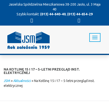
Jasielska Spółdzielnia Mieszkaniowa
38-200 Jasło, ul. 3 Maja
40
Szybki kontakt:
(013) 44-640-40
,
(013) 44-654-29
T
o
g
g
l
e
n
NA KOTLINĘ 15 I 17 – 5-LETNI PRZEGLĄD INST.
a
ELEKTRYCZNEJ
v
JSM
»
Aktualności
»
Na Kotlinę 15 i 17 – 5-letni przegląd inst.
i
elektrycznej
g
a
t
i
o