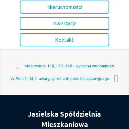
Nieruchomości
Inwestycje
Kontakt
Mickiewicza 116, 120 i 126 - wymiana wodomierzy
W. Pola 2 - kl. I - awaryjny remont pionu kanalizacyjnego
Jasielska Spółdzielnia
Mieszkaniowa