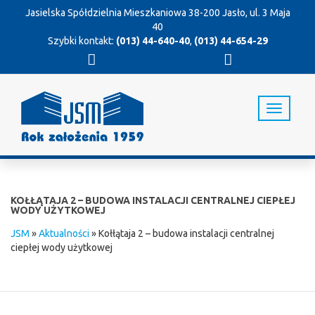
Jasielska Spółdzielnia Mieszkaniowa
38-200 Jasło, ul. 3 Maja
40
Szybki kontakt:
(013) 44-640-40
,
(013) 44-654-29
T
o
g
g
l
e
n
KOŁŁĄTAJA 2 – BUDOWA INSTALACJI CENTRALNEJ CIEPŁEJ
a
WODY UŻYTKOWEJ
v
JSM
»
Aktualności
»
Kołłątaja 2 – budowa instalacji centralnej
i
ciepłej wody użytkowej
g
a
t
i
o