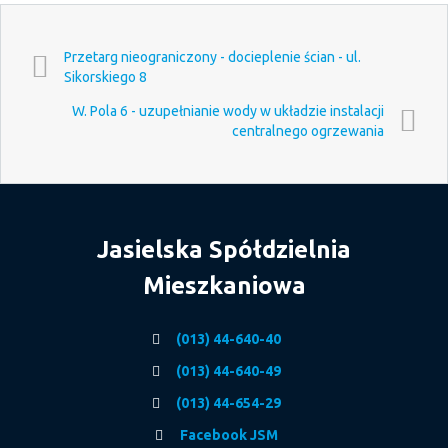
Przetarg nieograniczony - docieplenie ścian - ul.
Sikorskiego 8
W. Pola 6 - uzupełnianie wody w układzie instalacji
centralnego ogrzewania
Jasielska Spółdzielnia
Mieszkaniowa
(013) 44-640-40
(013) 44-640-49
(013) 44-654-29
Facebook JSM