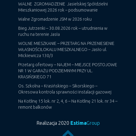
WALNE ZGROMADZENIE Jasielskiej Spółdzielni
Mieszkaniowej 2026 rok – podsumowanie
Walne Zgromadzenie JSM w 2026 roku
Bieg Jutrzenki – 30.08.2026 rok – utrudnienia w
ruchu na terenie Jasła
WOLNE MIESZKANIE – PRZETARG NA PRZENIESIENIE
WŁASNOŚCILOKALU MIESZKALNEGO – Jasło ul.
Mickiewicza 130/3
Przetarg ofertowy – NAJEM – MIEJSCE POSTOJOWE
NR 1 W GARAŻU PODZIEMNYM PRZY UL.
KRASIŃSKIEGO 71
Os. Szkolna – Krasińskiego – Sikorskiego –
Okresowa kontrola sprawności instalacji gazowej
Na Kotlinę 15 lok. nr 2, 4, 6 – Na Kotlinę 21 lok. nr 34 –
remont balkonów
Realizacja 2020
Estima
Group