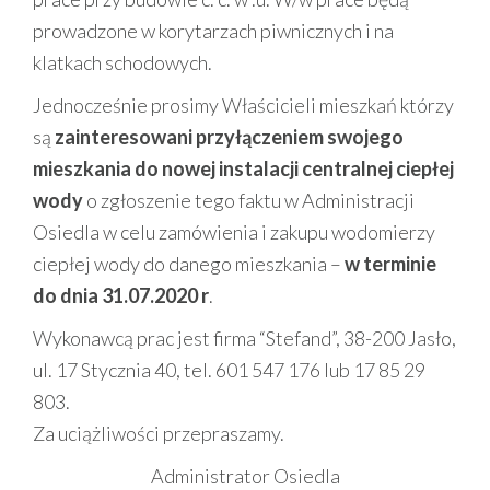
prowadzone w korytarzach piwnicznych i na
klatkach schodowych.
Jednocześnie prosimy Właścicieli mieszkań którzy
są
zainteresowani przyłączeniem swojego
mieszkania do nowej instalacji centralnej ciepłej
wody
o zgłoszenie tego faktu w Administracji
Osiedla w celu zamówienia i zakupu wodomierzy
ciepłej wody do danego mieszkania –
w terminie
do dnia 31.07.2020 r
.
Wykonawcą prac jest firma “Stefand”, 38-200 Jasło,
ul. 17 Stycznia 40, tel. 601 547 176 lub 17 85 29
803.
Za uciążliwości przepraszamy.
Administrator Osiedla