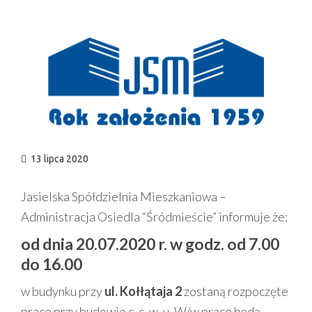
n
13 lipca 2020
Jasielska Spółdzielnia Mieszkaniowa –
Administracja Osiedla “Śródmieście” informuje że:
od dnia 20.07.2020 r. w godz. od 7.00
do 16.00
w budynku przy
ul. Kołłątaja 2
zostaną rozpoczęte
prace przy budowie c. c. w .u. W/w prace będą