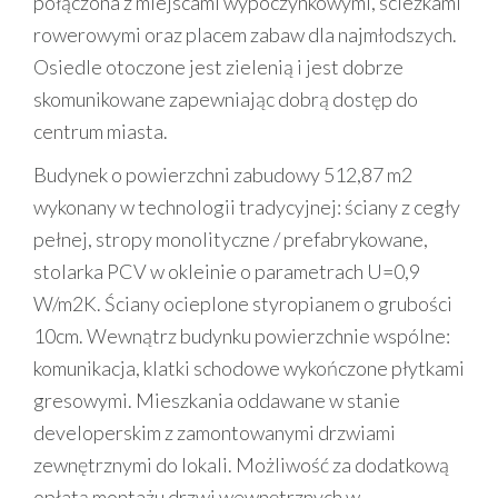
połączona z miejscami wypoczynkowymi, ścieżkami
rowerowymi oraz placem zabaw dla najmłodszych.
Osiedle otoczone jest zielenią i jest dobrze
skomunikowane zapewniając dobrą dostęp do
centrum miasta.
Budynek o powierzchni zabudowy 512,87 m2
wykonany w technologii tradycyjnej: ściany z cegły
pełnej, stropy monolityczne / prefabrykowane,
stolarka PCV w okleinie o parametrach U=0,9
W/m2K. Ściany ocieplone styropianem o grubości
10cm. Wewnątrz budynku powierzchnie wspólne:
komunikacja, klatki schodowe wykończone płytkami
gresowymi. Mieszkania oddawane w stanie
developerskim z zamontowanymi drzwiami
zewnętrznymi do lokali. Możliwość za dodatkową
opłatą montażu drzwi wewnętrznych w