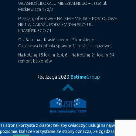
WŁASNOŚCILOKALU MIESZKALNEGO – Jasło ul.
Mickiewicza 130/3
Przetarg ofertowy – NAJEM – MIEJSCE POSTOJOWE
NR 1 W GARAŻU PODZIEMNYM PRZY UL.
KRASIŃSKIEGO 71
Os. Szkolna – Krasińskiego – Sikorskiego –
Okresowa kontrola sprawności instalacji gazowej
Na Kotlinę 15 lok. nr 2, 4, 6 – Na Kotlinę 21 lok. nr 34 –
remont balkonów
Realizacja 2020
Estima
Group
Ta strona korzysta z ciasteczek aby świadczyć usługi na najwyższym
poziomie. Dalsze korzystanie ze strony oznacza, że zgadzasz się na ich