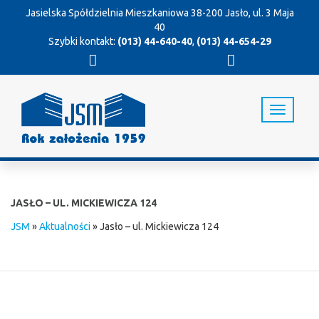
Jasielska Spółdzielnia Mieszkaniowa
38-200 Jasło, ul. 3 Maja
40
Szybki kontakt:
(013) 44-640-40
,
(013) 44-654-29
T
o
g
g
l
e
n
JASŁO – UL. MICKIEWICZA 124
a
v
JSM
»
Aktualności
»
Jasło – ul. Mickiewicza 124
i
g
a
t
i
o