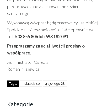
przeprowadzane z zachowaniem reżimu
sanitarnego.
Wykonawcą w/w prac będą pracownicy Jasielskiej
Spółdzielni Mieszkaniowej, dział ciepłownictwa
tel. 533 855 806 lub 693 182 091
Przepraszamy za uciążliwości i prosimy o
współpracę
.
Administrator Osiedla
Roman Klisiewicz
Tags:
instalacja co
ujejskiego 28
Kategorie