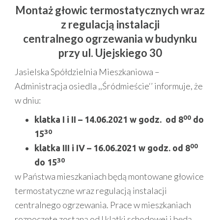
Montaż głowic termostatycznych wraz
z regulacją instalacji
centralnego ogrzewania w budynku
przy ul. Ujejskiego 30
Jasielska Spółdzielnia Mieszkaniowa –
Administracja osiedla ,,Śródmieście‘’ informuje, że
w dniu:
00
klatka I i II – 14.06.2021 w godz. od 8
do
30
15
00
klatka III i IV – 16.06.2021 w godz. od 8
30
do 15
w Państwa mieszkaniach będą montowane głowice
termostatyczne wraz regulacją instalacji
centralnego ogrzewania. Prace w mieszkaniach
rozpoczęte zostaną od I klatki schodowej i będą