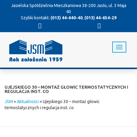
Jasielska Spółdzielnia Mieszkaniowa
38-200 Jasło, ul. 3 Maja
40
Szybki kontakt:
(013) 44-640-40
,
(013) 44-654-29
T
o
g
g
l
e
n
UJEJSKIEGO 30 – MONTAŻ GŁOWIC TERMOSTATYCZNYCH I
a
REGULACJA INST. CO
v
JSM
»
Aktualności
»
Ujejskiego 30 – montaż głowic
i
termostatycznych i regulacja inst. co
g
a
t
i
o