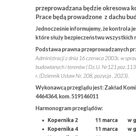
przeprowadzana będzie okresowa k
Prace będą prowadzone z dachu b
Jednocześnie informujemy, że kontrola j
które służy bezpieczeństwu wszystkich
Podstawa prawna przeprowadzanych pr
Administracji z dnia 16 czerwca 2003r. w spr
budowlanych i terenów ( Dz.U. Nr121 poz.113
r. (Dziennik Ustaw Nr. 208, pozycja . 2023).
Wykonawcą przeglądu jest: Zakład Komini
4464364, kom. 519146011
Harmonogram przeglądów:
Kopernika 2 11 marca w god
Kopernika 4 11 marca w god