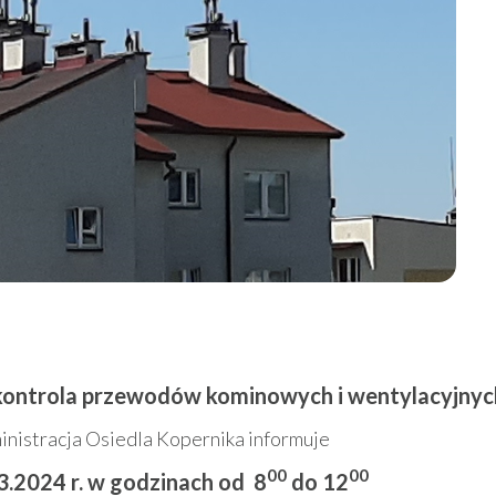
kontrola przewodów kominowych i wentylacyjnyc
inistracja Osiedla Kopernika informuje
00
00
03.2024 r. w godzinach od 8
do 12