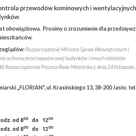
ontrola przewodów kominowych i wentylacyjnych
udynków
.
est obowiązkowa. Prosimy o zrozumienie dla przedsięwzi
 mieszkańców.
zeglądów:
Rozporządzenie Ministra Spraw Wewnętrznych i
awie ochrony przeciwpożarowej budynków i innych obiektów
8) Rozporządzenia Prezesa Rady Ministrów z dnia 24 listopada
arski „FLORIAN”, ul. Krasińskiego 13, 38-200 Jasło
,
tel
00
00
z. od 8
do 12
00
00
z. od 8
do 12
00
00