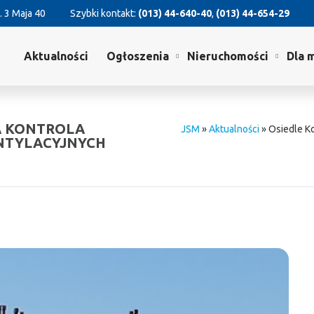
. 3 Maja 40
Szybki kontakt:
(013) 44-640-40
,
(013) 44-654-29
Aktualności
Ogłoszenia
Nieruchomości
Dla 
A KONTROLA
JSM
»
Aktualności
»
Osiedle K
NTYLACYJNYCH