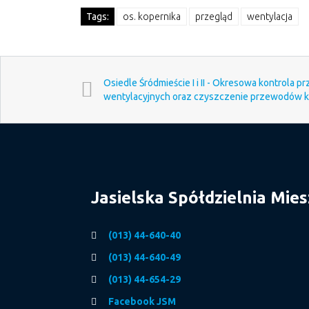
Tags:
os. kopernika
przegląd
wentylacja
Osiedle Śródmieście I i II - Okresowa kontrola
wentylacyjnych oraz czyszczenie przewodów
Jasielska Spółdzielnia Mie
(013) 44-640-40
(013) 44-640-49
(013) 44-654-29
Facebook JSM