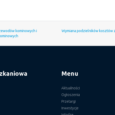
 przewodów kominowych i
Wymiana podzielników kosztów zu
 kominowych
szkaniowa
Menu
Aktualności
Ogłoszenia
Przetargi
Inwestycje
Władze