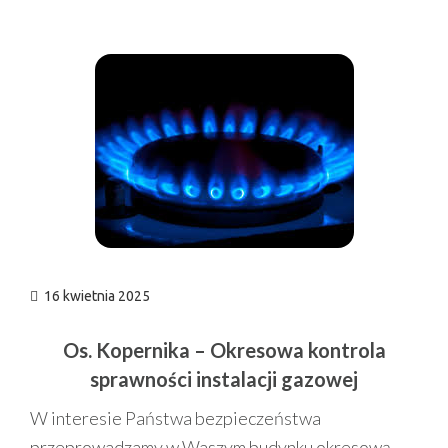
n
16 kwietnia 2025
Os. Kopernika – Okresowa kontrola
sprawności instalacji gazowej
W interesie Państwa bezpieczeństwa
przeprowadzamy w Waszym budynku okresową