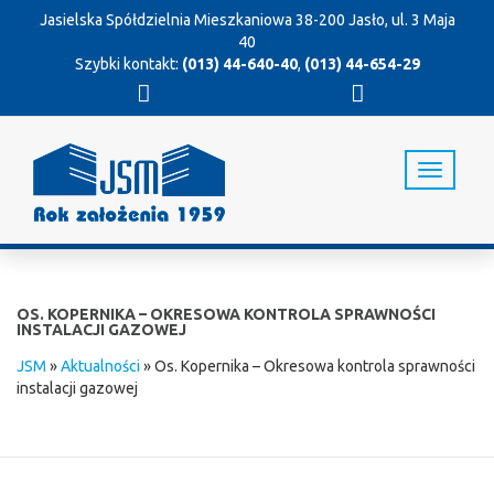
Jasielska Spółdzielnia Mieszkaniowa
38-200 Jasło, ul. 3 Maja
40
Szybki kontakt:
(013) 44-640-40
,
(013) 44-654-29
T
o
g
g
l
e
n
OS. KOPERNIKA – OKRESOWA KONTROLA SPRAWNOŚCI
a
INSTALACJI GAZOWEJ
v
JSM
»
Aktualności
»
Os. Kopernika – Okresowa kontrola sprawności
i
instalacji gazowej
g
a
t
i
o