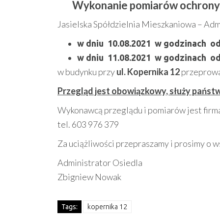
Wykonanie pomiarów ochrony 
Jasielska Spółdzielnia Mieszkaniowa – Admi
w dniu 10.08.2021 w godzinach od
w dniu 11.08.2021 w godzinach od
w budynku przy
ul. Kopernika 12
przeprowad
Przegląd jest obowiązkowy, służy państw
Wykonawcą przeglądu i pomiarów jest firma
tel. 603 976 379
Za uciążliwości przepraszamy i prosimy o w
Administrator Osiedla
Zbigniew Nowak
Tags:
kopernika 12