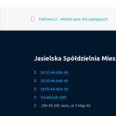
Parkowa 22 - remont wew. linii zasilających
Jasielska Spółdzielnia Mie
(013) 44-640-40
(013) 44-640-49
(013) 44-654-29
Facebook JSM
JSM 38-200 Jasło, ul. 3 Maja 40