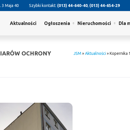
. 3 Maja 40
Szybki kontakt:
(013) 44-640-40
,
(013) 44-654-29
Aktualności
Ogłoszenia
Nieruchomości
Dla 
MIARÓW OCHRONY
JSM
»
Aktualności
»
Kopernika 