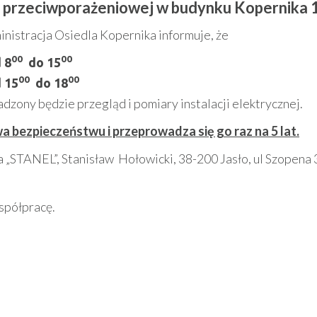
przeciwporażeniowej w budynku Kopernika 
nistracja Osiedla Kopernika informuje, że
00
00
 8
do 15
00
00
 15
do 18
zony będzie przegląd i pomiary instalacji elektrycznej.
a bezpieczeństwu i przeprowadza się go raz na 5 lat.
 „STANEL”, Stanisław Hołowicki, 38-200 Jasło, ul Szopena 
spółpracę.