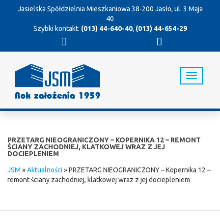
Jasielska Spółdzielnia Mieszkaniowa
38-200 Jasło, ul. 3 Maja
40
Szybki kontakt:
(013) 44-640-40
,
(013) 44-654-29
T
o
g
g
l
e
n
PRZETARG NIEOGRANICZONY – KOPERNIKA 12 – REMONT
a
ŚCIANY ZACHODNIEJ, KLATKOWEJ WRAZ Z JEJ
DOCIEPLENIEM
v
i
JSM
»
Aktualności
»
PRZETARG NIEOGRANICZONY – Kopernika 12 –
g
remont ściany zachodniej, klatkowej wraz z jej dociepleniem
a
t
i
o