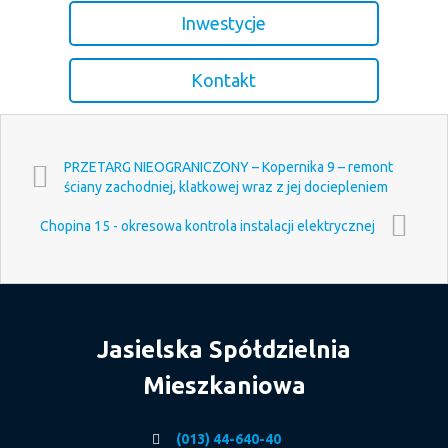
Inwestycje
Kontakt
PRZETARG NIEOGRANICZONY – Kopernika 9 – remont
ściany zachodniej, klatkowej wraz z jej dociepleniem
Chopina 15 - okresowa kontrola instalacji elektrycznej
Jasielska Spółdzielnia
Mieszkaniowa
(013) 44-640-40