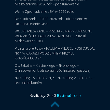
Mieszkaniowej 2026 rok – podsumowanie
Walne Zgromadzenie JSM w 2026 roku
Bieg Jutrzenki – 30.08.2026 rok – utrudnienia w
ruchu na terenie Jasła
WOLNE MIESZKANIE – PRZETARG NA PRZENIESIENIE
WŁASNOŚCILOKALU MIESZKALNEGO – Jasło ul.
Mickiewicza 130/3
Przetarg ofertowy – NAJEM – MIEJSCE POSTOJOWE
NR 1 W GARAŻU PODZIEMNYM PRZY UL.
KRASIŃSKIEGO 71
Os. Szkolna – Krasińskiego – Sikorskiego –
Okresowa kontrola sprawności instalacji gazowej
Na Kotlinę 15 lok. nr 2, 4, 6 – Na Kotlinę 21 lok. nr 34 –
remont balkonów
Realizacja 2020
Estima
Group