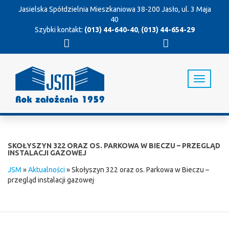
Jasielska Spółdzielnia Mieszkaniowa
38-200 Jasło, ul. 3 Maja
40
Szybki kontakt:
(013) 44-640-40
,
(013) 44-654-29
T
o
g
g
l
e
n
SKOŁYSZYN 322 ORAZ OS. PARKOWA W BIECZU – PRZEGLĄD
a
INSTALACJI GAZOWEJ
v
JSM
»
Aktualności
»
Skołyszyn 322 oraz os. Parkowa w Bieczu –
i
przegląd instalacji gazowej
g
a
t
i
o