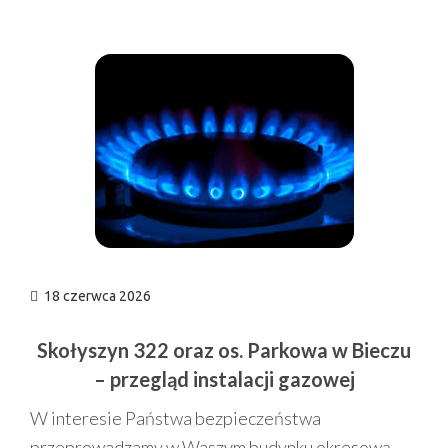
n
18 czerwca 2026
Skołyszyn 322 oraz os. Parkowa w Bieczu
– przegląd instalacji gazowej
W interesie Państwa bezpieczeństwa
przeprowadzamy w Waszym budynku okresową