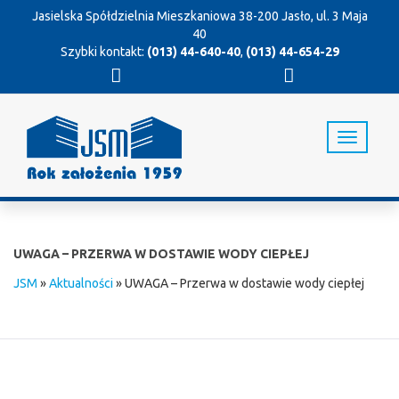
Jasielska Spółdzielnia Mieszkaniowa
38-200 Jasło, ul. 3 Maja
40
Szybki kontakt:
(013) 44-640-40
,
(013) 44-654-29
T
o
g
g
l
e
n
UWAGA – PRZERWA W DOSTAWIE WODY CIEPŁEJ
a
v
JSM
»
Aktualności
»
UWAGA – Przerwa w dostawie wody ciepłej
i
g
a
t
i
o