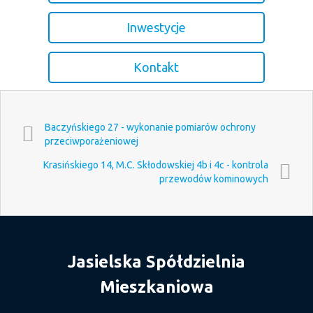
Inwestycje
Kontakt
Baczyńskiego 27 - wykonanie pomiarów ochrony
przeciwporażeniowej
Krasińskiego 14, M.C. Skłodowskiej 4b i 4c - kontrola
przewodów kominowych
Jasielska Spółdzielnia
Mieszkaniowa