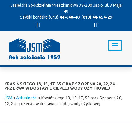
Jasielska Spółdzielnia Mieszkaniowa
38-200 Jasło, ul. 3 Maja
40
Szybki kontakt:
(013) 44-640-40
,
(013) 44-654-29
T
o
g
g
l
e
n
KRASIŃSKIEGO 13, 15, 17, 55 ORAZ SZOPENA 20, 22, 24 –
a
PRZERWA W DOSTAWIE CIEPŁEJ WODY UŻYTKOWEJ
v
JSM
»
Aktualności
»
Krasińskiego 13, 15, 17, 55 oraz Szopena 20,
i
22, 24 – przerwa w dostawie ciepłej wody użytkowej
g
a
t
i
o