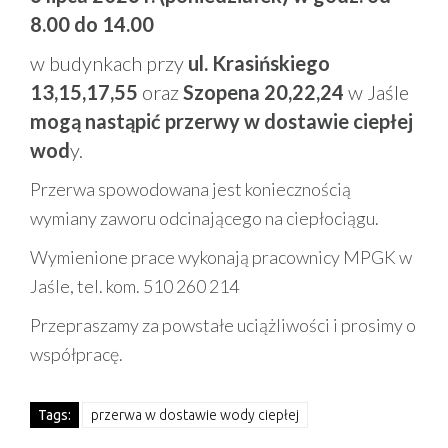
8.00 do 14.00
w budynkach przy
ul. Krasińskiego
13,15,17,55
oraz
Szopena 20,22,24
w Jaśle
mogą nastąpić przerwy w dostawie ciepłej
wod
y.
Przerwa spowodowana jest koniecznością
wymiany zaworu odcinającego na ciepłociągu.
Wymienione prace wykonają pracownicy MPGK w
Jaśle, tel. kom. 510 260 214
Przepraszamy za powstałe uciążliwości i prosimy o
współpracę.
Tags:
przerwa w dostawie wody ciepłej