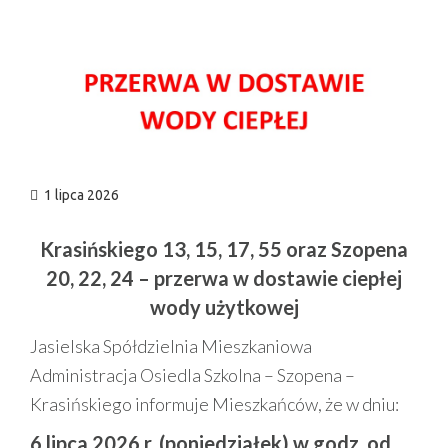
n
1 lipca 2026
Krasińskiego 13, 15, 17, 55 oraz Szopena
20, 22, 24 – przerwa w dostawie ciepłej
wody użytkowej
Jasielska Spółdzielnia Mieszkaniowa
Administracja Osiedla Szkolna – Szopena –
Krasińskiego informuje Mieszkańców, że w dniu:
6 lipca 2026 r. (poniedziałek) w godz. od