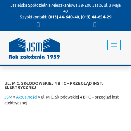
Jasielska Spółdzielnia Mieszkaniowa
38-200 Jasło, ul. 3 Maja
40
Szybki kontakt:
(013) 44-640-40
,
(013) 44-654-29
T
o
g
g
l
e
n
UL. M.C. SKŁODOWSKIEJ 4 B I C – PRZEGLĄD INST.
a
ELEKTRYCZNEJ
v
JSM
»
Aktualności
»
ul. M.C. Skłodowskiej 4 B i C – przegląd inst.
i
elektrycznej
g
a
t
i
o