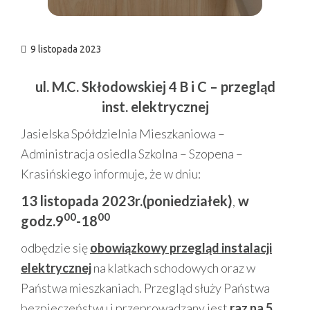
9 listopada 2023
ul. M.C. Skłodowskiej 4 B i C – przegląd
inst. elektrycznej
Jasielska Spółdzielnia Mieszkaniowa –
Administracja osiedla Szkolna – Szopena –
Krasińskiego informuje, że w dniu:
13 listopada 2023r.(poniedziałek)
,
w
00
00
godz.9
-18
odbędzie się
obowiązkowy przegląd instalacji
elektrycznej
na klatkach schodowych oraz w
Państwa mieszkaniach. Przegląd służy Państwa
bezpieczeństwu i przeprowadzany jest
raz na 5