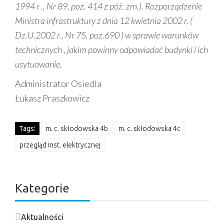
1994 r ., Nr 89, poz. 414 z póż. zm.). Rozporządzenie
Ministra infrastruktury z dnia 12 kwietnia 2002 r. (
Dz.U.2002 r., Nr 75, poz.690 ) w sprawie warunków
technicznych , jakim powinny odpowiadać budynki i ich
usytuowanie.
Administrator Osiedla
Łukasz Praszkowicz
Tags:
m. c. skłodowska 4b
m. c. skłodowska 4c
przegląd inst. elektrycznej
Kategorie
Aktualności