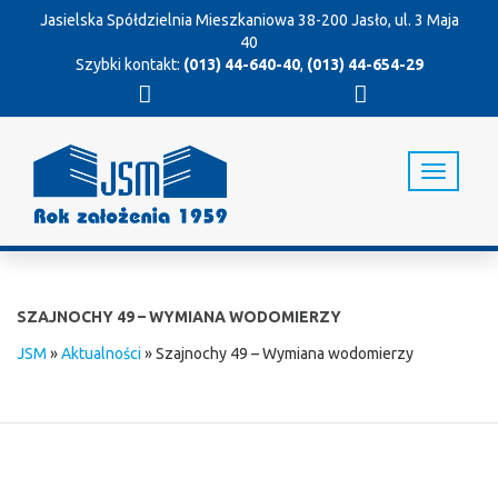
Jasielska Spółdzielnia Mieszkaniowa
38-200 Jasło, ul. 3 Maja
40
Szybki kontakt:
(013) 44-640-40
,
(013) 44-654-29
T
o
g
g
l
e
n
SZAJNOCHY 49 – WYMIANA WODOMIERZY
a
v
JSM
»
Aktualności
»
Szajnochy 49 – Wymiana wodomierzy
i
g
a
t
i
o