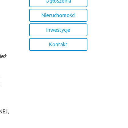
Ogłoszenia
Nieruchomości
Inwestycje
Kontakt
ież
ć
h
NEJ,