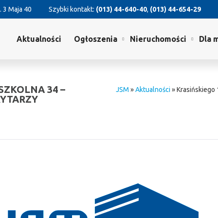
. 3 Maja 40
Szybki kontakt:
(013) 44-640-40
,
(013) 44-654-29
Aktualności
Ogłoszenia
Nieruchomości
Dla 
 SZKOLNA 34 –
JSM
»
Aktualności
»
Krasińskiego 1
RYTARZY