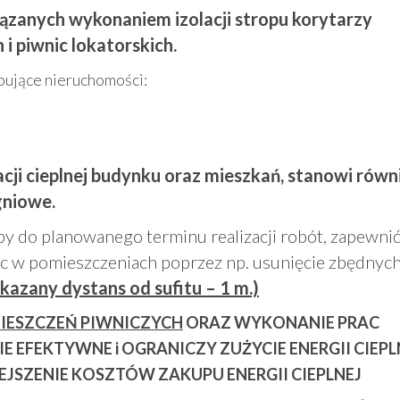
iązanych wykonaniem izolacji stropu korytarzy
i piwnic lokatorskich.
ujące nieruchomości:
acji cieplnej budynku oraz mieszkań, stanowi równ
gniowe.
by do planowanego terminu realizacji robót, zapewni
 w pomieszczeniach poprzez np. usunięcie zbędnyc
kazany dystans od sufitu – 1 m.)
IESZCZEŃ PIWNICZYCH
ORAZ WYKONANIE PRAC
 EFEKTYWNE i OGRANICZY ZUŻYCIE ENERGII CIEPL
IEJSZENIE KOSZTÓW ZAKUPU ENERGII CIEPLNEJ