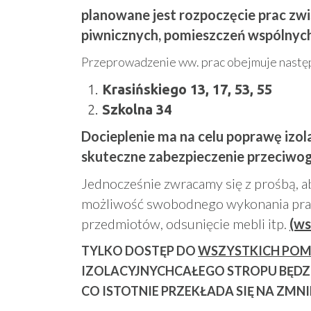
planowane jest rozpoczęcie prac zw
piwnicznych, pomieszczeń wspólnych 
Przeprowadzenie ww. prac obejmuje następ
Krasińskiego 13, 17, 53, 55
Szkolna 34
Docieplenie ma na celu poprawę izol
skuteczne zabezpieczenie przeciwo
Jednocześnie zwracamy się z prośbą, a
możliwość swobodnego wykonania prac
przedmiotów, odsunięcie mebli itp.
(ws
TYLKO DOSTĘP DO
WSZYSTKICH POM
IZOLACYJNYCHCAŁEGO STROPU BĘDZIE
CO ISTOTNIE PRZEKŁADA SIĘ NA ZMN