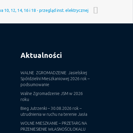
 10, 12, 14, 16 i 18 - przegląd inst. elektrycznej
Aktualności
WALNE ZGROMADZENIE Jasielskiej
Spółdzielni Mieszkaniowej 2026 rok –
podsumowanie
Walne Zgromadzenie JSM w 2026
roku
Bieg Jutrzenki – 30.08.2026 rok –
utrudnienia w ruchu na terenie Jasła
WOLNE MIESZKANIE – PRZETARG NA
PRZENIESIENIE WŁASNOŚCILOKALU