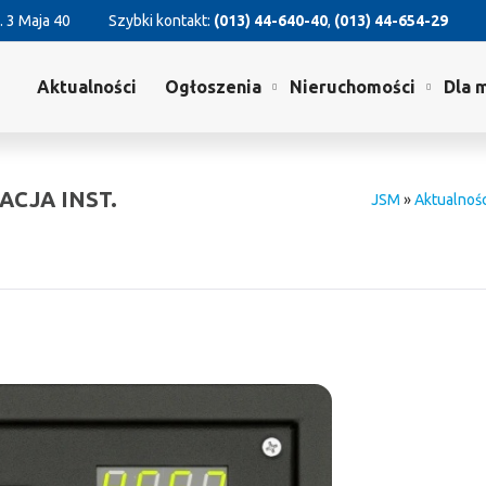
. 3 Maja 40
Szybki kontakt:
(013) 44-640-40
,
(013) 44-654-29
Aktualności
Ogłoszenia
Nieruchomości
Dla 
ACJA INST.
JSM
»
Aktualnośc