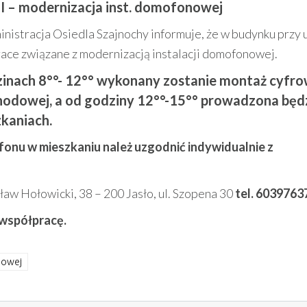
 II – modernizacja inst. domofonowej
nistracja Osiedla Szajnochy informuje, że w budynku przy u
ce związane z modernizacją instalacji domofonowej.
dzinach 8°°- 12°° wykonany zostanie montaż cyfro
hodowej, a od godziny 12°°-15°° prowadzona będ
kaniach.
fonu w mieszkaniu należ uzgodnić indywidualnie z
aw Hołowicki, 38 – 200 Jasło, ul. Szopena 30
tel. 6039763
 współpracę.
nowej