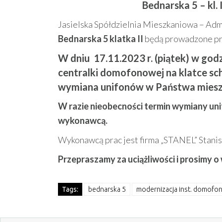
Bednarska 5 – kl.
Jasielska Spółdzielnia Mieszkaniowa – Admi
Bednarska 5 klatka II
będą prowadzone pra
W dniu 17.11.2023 r. (piątek) w go
centralki domofonowej na klatce sc
wymiana unifonów w Państwa miesz
W razie nieobecności termin wymiany uni
wykonawcą.
Wykonawcą prac jest firma „STANEL” Stanisł
Przepraszamy za uciążliwości i prosimy o
Tags:
bednarska 5
modernizacja inst. domofo