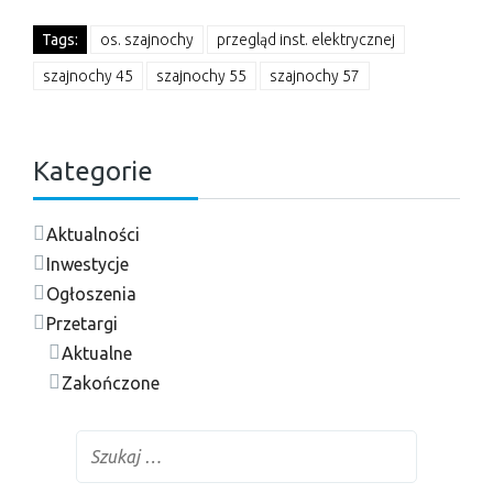
Tags:
os. szajnochy
przegląd inst. elektrycznej
szajnochy 45
szajnochy 55
szajnochy 57
Kategorie
Aktualności
Inwestycje
Ogłoszenia
Przetargi
Aktualne
Zakończone