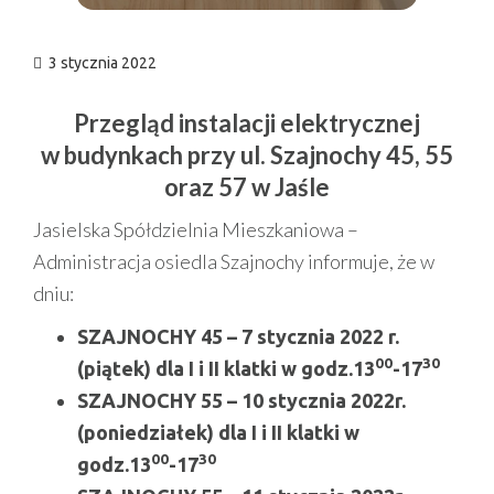
3 stycznia 2022
Przegląd instalacji elektrycznej
w budynkach przy ul. Szajnochy 45, 55
oraz 57 w Jaśle
Jasielska Spółdzielnia Mieszkaniowa –
Administracja osiedla Szajnochy informuje, że w
dniu:
SZAJNOCHY 45 –
7 stycznia 2022 r.
00
30
(piątek)
dla I i II klatki w godz.13
-17
SZAJNOCHY 55 – 10 stycznia 2022r.
(poniedziałek)
dla I i II klatki w
00
30
godz.13
-17