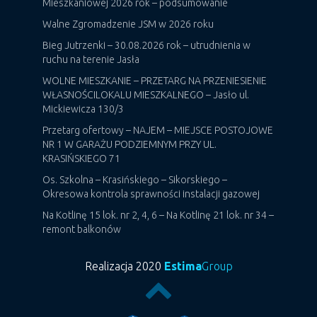
Mieszkaniowej 2026 rok – podsumowanie
Walne Zgromadzenie JSM w 2026 roku
Bieg Jutrzenki – 30.08.2026 rok – utrudnienia w
ruchu na terenie Jasła
WOLNE MIESZKANIE – PRZETARG NA PRZENIESIENIE
WŁASNOŚCILOKALU MIESZKALNEGO – Jasło ul.
Mickiewicza 130/3
Przetarg ofertowy – NAJEM – MIEJSCE POSTOJOWE
NR 1 W GARAŻU PODZIEMNYM PRZY UL.
KRASIŃSKIEGO 71
Os. Szkolna – Krasińskiego – Sikorskiego –
Okresowa kontrola sprawności instalacji gazowej
Na Kotlinę 15 lok. nr 2, 4, 6 – Na Kotlinę 21 lok. nr 34 –
remont balkonów
Realizacja 2020
Estima
Group