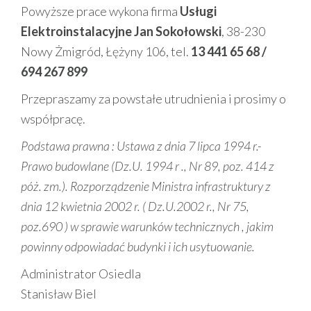
Powyższe prace wykona firma
Usługi
Elektroinstalacyjne Jan Sokołowski
, 38-230
Nowy Żmigród, Łężyny 106, tel.
13 441 65 68 /
694 267 899
Przepraszamy za powstałe utrudnienia i prosimy o
współpracę.
Podstawa prawna :
Ustawa z dnia 7 lipca 1994 r.-
Prawo budowlane (Dz.U. 1994 r ., Nr 89, poz. 414 z
póż. zm.). Rozporządzenie Ministra infrastruktury z
dnia 12 kwietnia 2002 r. ( Dz.U.2002 r., Nr 75,
poz.690 ) w sprawie warunków technicznych , jakim
powinny odpowiadać budynki i ich usytuowanie.
Administrator Osiedla
Stanisław Biel