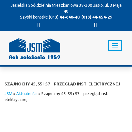
Jasielska Spółdzielnia Mieszkaniowa
38-200 Jasło, ul. 3 Maja
40
Szybki kontakt:
(013) 44-640-40
,
(013) 44-654-29
T
o
g
g
l
e
n
SZAJNOCHY 45, 55 I 57 – PRZEGLĄD INST. ELEKTRYCZNEJ
a
v
JSM
»
Aktualności
»
Szajnochy 45, 55 i 57 – przegląd inst.
i
elektrycznej
g
a
t
i
o