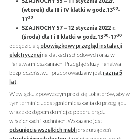
SZAJNOCHY 55 – 11 stycznia 2022r.
00
(wtorek)
dla III i IV klatki w godz.13
-
30
17
SZAJNOCHY 57 – 12 stycznia 2022 r.
00
30
(środa)
dla I i II klatki w godz.13
-17
odbędzie się
obowiązkowy przegląd instalacji
elektrycznej
na klatkach schodowych oraz w
Państwa mieszkaniach. Przegląd służy Państwa
bezpieczeństwu i przeprowadzany jest
raz na 5
lat
.
W związku z powyższym prosi się Lokatorów, aby w
tym terminie udostępnić mieszkania do przeglądu
wraz z dostępem do miejsc poboru prądu
w łazienkach i kuchniach. Wskazane jest
odsunięcie wszelkich mebli
oraz urządzeń
utrudniających dostęp
do miejsc poboru prądu.