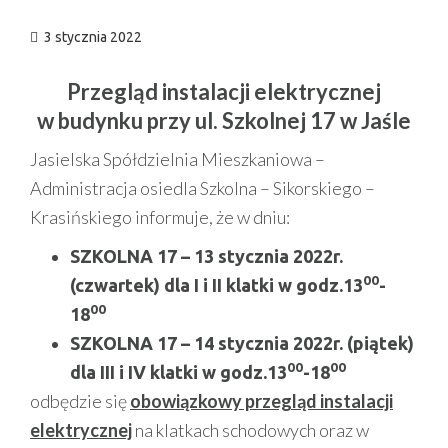
3 stycznia 2022
Przegląd instalacji elektrycznej
w budynku przy ul. Szkolnej 17 w Jaśle
Jasielska Spółdzielnia Mieszkaniowa –
Administracja osiedla Szkolna – Sikorskiego –
Krasińskiego informuje, że w dniu:
SZKOLNA 17 –
13 stycznia 2022r.
00
(czwartek)
dla I i II klatki w godz.13
-
00
18
SZKOLNA 17 – 14 stycznia 2022r. (piątek)
00
00
dla III i IV klatki w godz.13
-18
odbędzie się
obowiązkowy przegląd instalacji
elektrycznej
na klatkach schodowych oraz w