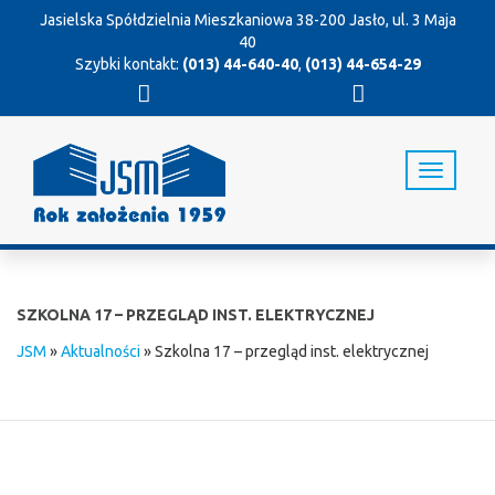
Jasielska Spółdzielnia Mieszkaniowa
38-200 Jasło, ul. 3 Maja
40
Szybki kontakt:
(013) 44-640-40
,
(013) 44-654-29
T
o
g
g
l
e
n
SZKOLNA 17 – PRZEGLĄD INST. ELEKTRYCZNEJ
a
v
JSM
»
Aktualności
»
Szkolna 17 – przegląd inst. elektrycznej
i
g
a
t
i
o