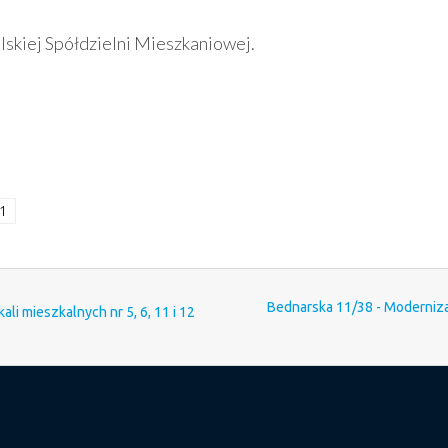
skiej Spółdzielni Mieszkaniowej.
11
Bednarska 11/38 - Moderniza
i mieszkalnych nr 5, 6, 11 i 12