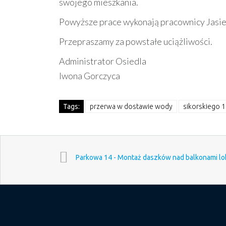
swojego mieszkania.
Powyższe prace wykonają pracownicy Jasiel
Przepraszamy za powstałe uciążliwości.
Administrator Osiedla
Iwona Gorczyca
Tags:
przerwa w dostawie wody
sikorskiego 
Parkowa 14 - Montaż daszków nad balkonami lokal