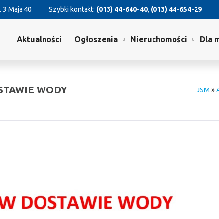
. 3 Maja 40
Szybki kontakt:
(013) 44-640-40
,
(013) 44-654-29
Aktualności
Ogłoszenia
Nieruchomości
Dla 
OSTAWIE WODY
JSM
»