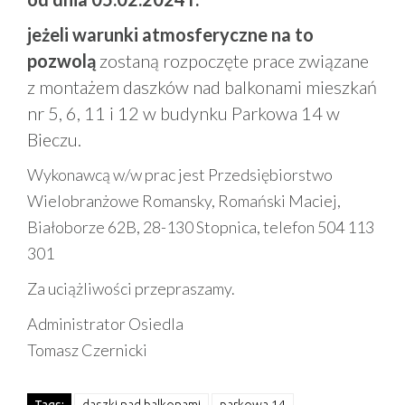
jeżeli warunki atmosferyczne na to
pozwolą
zostaną rozpoczęte prace związane
z montażem daszków nad balkonami mieszkań
nr 5, 6, 11 i 12 w budynku Parkowa 14 w
Bieczu.
Wykonawcą w/w prac jest Przedsiębiorstwo
Wielobranżowe Romansky, Romański Maciej,
Białoborze 62B, 28-130 Stopnica, telefon 504 113
301
Za uciążliwości przepraszamy.
Administrator Osiedla
Tomasz Czernicki