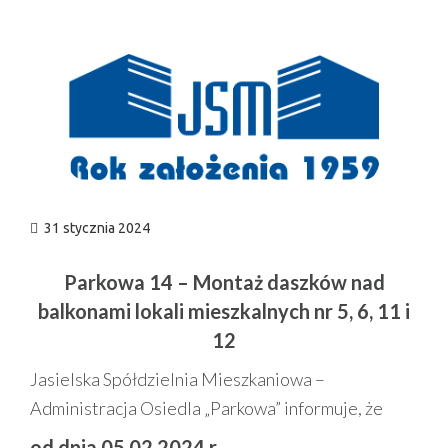
n
31 stycznia 2024
Parkowa 14 – Montaż daszków nad
balkonami lokali mieszkalnych nr 5, 6, 11 i
12
Jasielska Spółdzielnia Mieszkaniowa –
Administracja Osiedla „Parkowa” informuje, że
od dnia 05.02.2024 r.