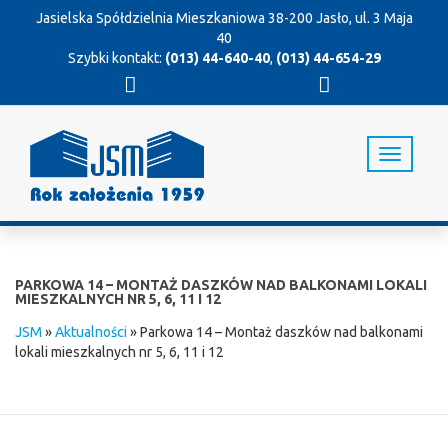
Jasielska Spółdzielnia Mieszkaniowa
38-200 Jasło, ul. 3 Maja
40
Szybki kontakt:
(013) 44-640-40
,
(013) 44-654-29
T
o
g
g
l
e
n
PARKOWA 14 – MONTAŻ DASZKÓW NAD BALKONAMI LOKALI
a
MIESZKALNYCH NR 5, 6, 11 I 12
v
JSM
»
Aktualności
»
Parkowa 14 – Montaż daszków nad balkonami
i
lokali mieszkalnych nr 5, 6, 11 i 12
g
a
t
i
o