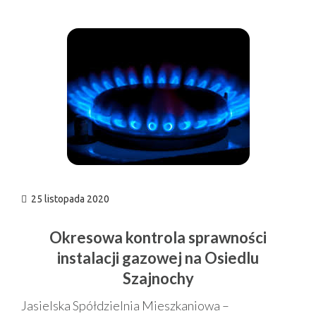
n
25 listopada 2020
Okresowa kontrola sprawności
instalacji gazowej na Osiedlu
Szajnochy
Jasielska Spółdzielnia Mieszkaniowa –