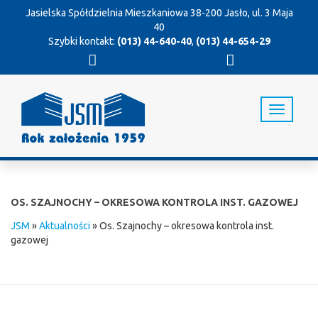
Jasielska Spółdzielnia Mieszkaniowa
38-200 Jasło, ul. 3 Maja
40
Szybki kontakt:
(013) 44-640-40
,
(013) 44-654-29
T
o
g
g
l
e
n
OS. SZAJNOCHY – OKRESOWA KONTROLA INST. GAZOWEJ
a
v
JSM
»
Aktualności
»
Os. Szajnochy – okresowa kontrola inst.
i
gazowej
g
a
t
i
o