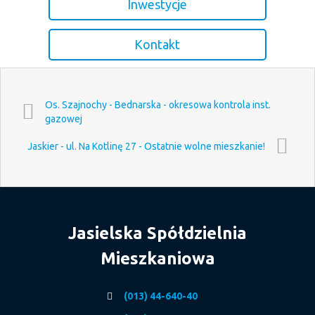
Inwestycje
Kontakt
Os. Szajnochy - Bednarska - okresowa kontrola inst.
gazowej
Jaskier - ul. Na Kotlinę 27 - Ostatnie wolne mieszkanie!
Jasielska Spółdzielnia
Mieszkaniowa
(013) 44-640-40