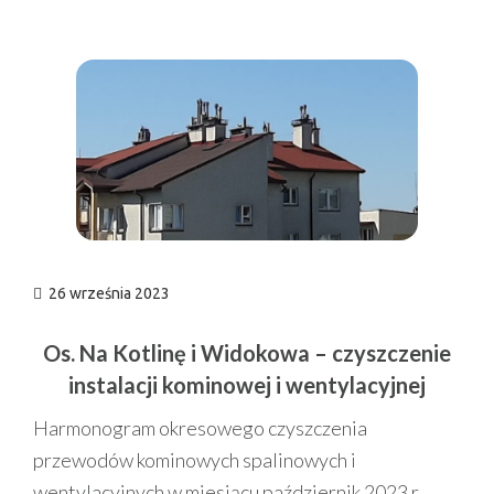
n
26 września 2023
Os. Na Kotlinę i Widokowa – czyszczenie
instalacji kominowej i wentylacyjnej
Harmonogram okresowego czyszczenia
przewodów kominowych spalinowych i
wentylacyjnych w miesiącu październik 2023 r.