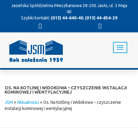
Jasielska Spółdzielnia Mieszkaniowa
38-200 Jasło, ul. 3 Maja
40
Szybki kontakt:
(013) 44-640-40
,
(013) 44-654-29
T
o
g
g
l
e
n
OS. NA KOTLINĘ I WIDOKOWA – CZYSZCZENIE INSTALACJI
a
KOMINOWEJ I WENTYLACYJNEJ
v
JSM
»
Aktualności
»
Os. Na Kotlinę i Widokowa – czyszczenie
i
instalacji kominowej i wentylacyjnej
g
a
t
i
o