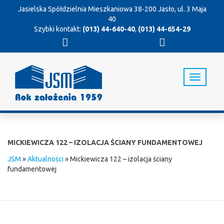
Jasielska Spółdzielnia Mieszkaniowa
38-200 Jasło, ul. 3 Maja
40
Szybki kontakt:
(013) 44-640-40
,
(013) 44-654-29
T
o
g
g
l
e
n
MICKIEWICZA 122 – IZOLACJA ŚCIANY FUNDAMENTOWEJ
a
v
JSM
»
Aktualności
»
Mickiewicza 122 – izolacja ściany
i
fundamentowej
g
a
t
i
o