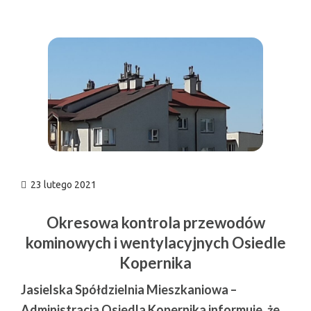
n
23 lutego 2021
Okresowa kontrola przewodów
kominowych i wentylacyjnych Osiedle
Kopernika
Jasielska Spółdzielnia Mieszkaniowa –
Administracja Osiedla Kopernika informuje
,
że