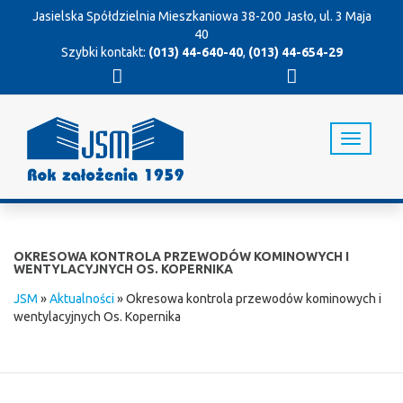
Jasielska Spółdzielnia Mieszkaniowa
38-200 Jasło, ul. 3 Maja
40
Szybki kontakt:
(013) 44-640-40
,
(013) 44-654-29
T
o
g
g
l
e
n
OKRESOWA KONTROLA PRZEWODÓW KOMINOWYCH I
a
WENTYLACYJNYCH OS. KOPERNIKA
v
JSM
»
Aktualności
»
Okresowa kontrola przewodów kominowych i
i
wentylacyjnych Os. Kopernika
g
a
t
i
o