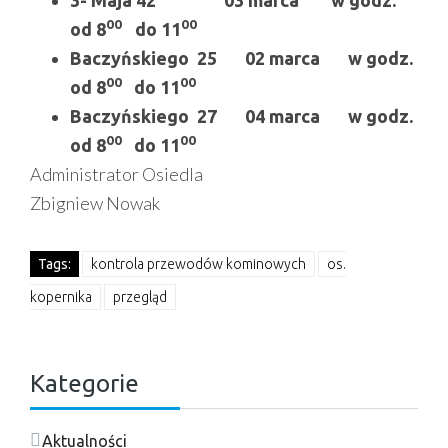
00
00
od 8
do 11
Baczyńskiego 25 02 marca w godz.
00
00
od 8
do 11
Baczyńskiego 27 04 marca w godz.
00
00
od 8
do 11
Administrator Osiedla
Zbigniew Nowak
Tags:
kontrola przewodów kominowych
os.
kopernika
przegląd
Kategorie
Aktualności