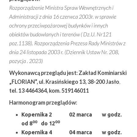
Rozporządzenie Ministra Spraw Wewnętrznych i
Administracji z dnia 16 czerwca 2003r. w sprawie
ochrony przeciwpożarowej budynków i innych
obiektów budowlanych i terenów ( Dz.U. Nr121
poz.1138). Rozporządzenia Prezesa Rady Ministrów z
dnia 24 listopada 2003 r. (Dziennik Ustaw Nr. 208,
pozycja . 2023)
Wykonawcą przeglądu jest: Zakład Kominiarski
„FLORIAN”, ul. Krasińskiego 13, 38-200 Jasło
,
tel. 13 4464364, kom. 519146011
Harmonogram przeglądów:
Kopernika 2 02 marca w godz.
00
00
od 8
do 12
Kopernika 4 04 marca w godz.